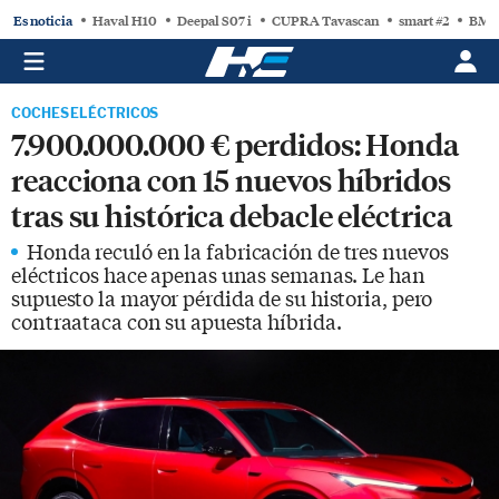
Es noticia
Haval H10
Deepal S07 i
CUPRA Tavascan
smart #2
BMW
COCHES ELÉCTRICOS
7.900.000.000 € perdidos: Honda
reacciona con 15 nuevos híbridos
tras su histórica debacle eléctrica
Honda reculó en la fabricación de tres nuevos
eléctricos hace apenas unas semanas. Le han
supuesto la mayor pérdida de su historia, pero
contraataca con su apuesta híbrida.