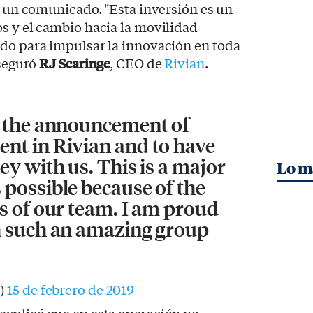
de un comunicado. "Esta inversión es un
s y el cambio hacia la movilidad
ndo para impulsar la innovación en toda
aseguró
RJ Scaringe
, CEO de
Rivian
.
t the announcement of
nt in Rivian and to have
ey with us. This is a major
Lo m
possible because of the
s of our team. I am proud
h such an amazing group
e)
15 de febrero de 2019