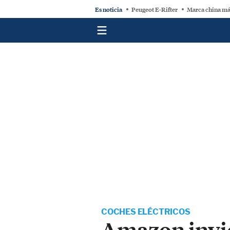
Es noticia
Peugeot E-Rifter
Marca china má
COCHES ELÉCTRICOS
Amazon invie