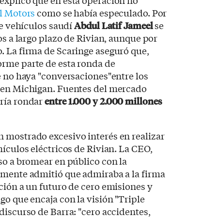
explicó que en esta operación no
l Motors
como se había especulado. Por
de vehículos saudí
Abdul Latif Jameel
se
os a largo plazo de Rivian, aunque por
. La firma de Scaringe aseguró que,
rme parte de esta ronda de
e no haya "conversaciones"entre los
 en Michigan. Fuentes del mercado
ría rondar
entre 1.000 y 2.000 millones
 mostrado excesivo interés en realizar
hículos eléctricos de Rivian. La CEO,
uso a bromear en público con la
emente admitió que admiraba a la firma
ción a un futuro de cero emisiones y
go que encaja con la visión "Triple
discurso de Barra: "cero accidentes,