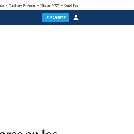
ujo
Radares Europa
Nissan NX7
Opel Frontera Electric
Motor Super-Híb
SUSCRÍBETE
res en los