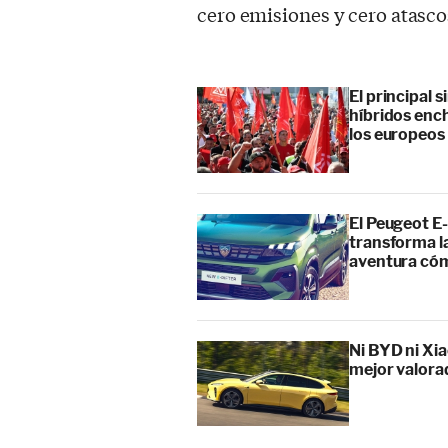
cero emisiones y cero atasco
El principal 
híbridos enc
los europeos
El Peugeot E-
transforma l
aventura cóm
Ni BYD ni Xia
mejor valora