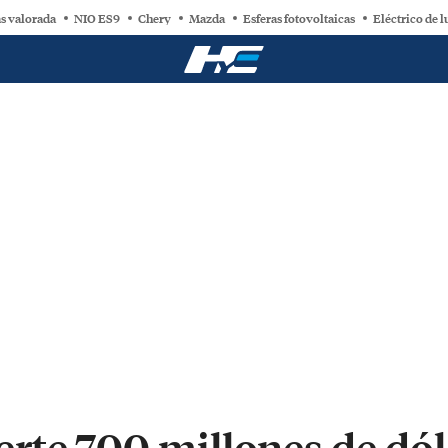
s valorada
NIO ES9
Chery
Mazda
Esferas fotovoltaicas
Eléctrico de l
rte 700 millones de dóla