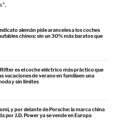
s".
sindicato alemán pide aranceles a los coches
hufables chinos: sin un 30% más baratos que
Rifter es el coche eléctrico más práctico que
as vacaciones de verano en familiaen una
oda y sin límites
omi, y por delante de Porsche: la marca china
da por J.D. Power ya se vende en Europa