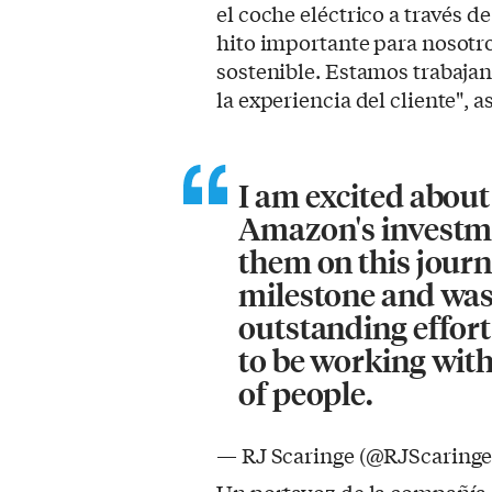
el coche eléctrico a través 
hito importante para nosotro
sostenible. Estamos trabaja
la experiencia del cliente", 
I am excited abou
Amazon's investme
them on this journ
milestone and was 
outstanding effort
to be working wit
of people.
— RJ Scaringe (@RJScaring