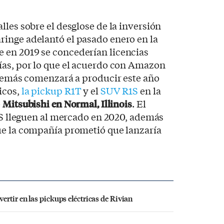
lles sobre el desglose de la inversión
inge adelantó el pasado enero en la
 en 2019 se concederían licencias
ías, por lo que el acuerdo con Amazon
además comenzará a producir este año
icos,
la pickup R1T
y el
SUV R1S
en la
e
Mitsubishi en Normal, Illinois
. El
R1S lleguen al mercado en 2020, además
ue la compañía prometió que lanzaría
rtir en las pickups eléctricas de Rivian