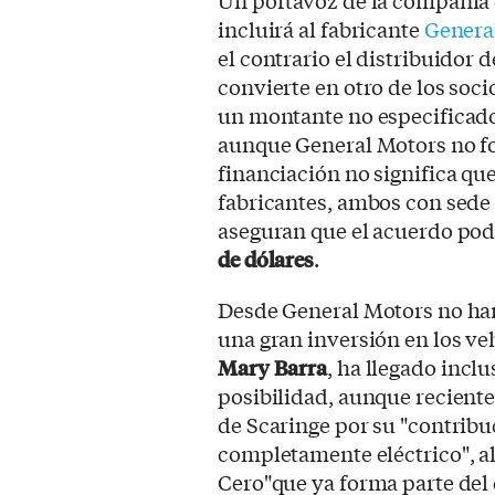
Un portavoz de la compañía 
incluirá al fabricante
Genera
el contrario el distribuidor 
convierte en otro de los soci
un montante no especificado
aunque General Motors no fo
financiación no significa qu
fabricantes, ambos con sede
aseguran que el acuerdo pod
de dólares
.
Desde General Motors no han
una gran inversión en los ve
Mary Barra
, ha llegado incl
posibilidad, aunque recient
de Scaringe por su "contribu
completamente eléctrico", al
Cero"que ya forma parte del 