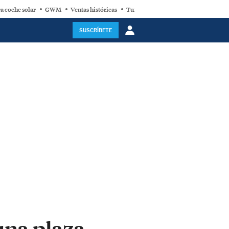
a coche solar
GWM
Ventas históricas
Turbina eólica
SUSCRÍBETE
una plaza