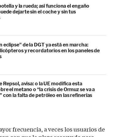
botella y la rueda; así funciona el engaño
uede dejarte sin el coche y sin tus
s
 eclipse" de la DGT ya está en marcha:
licópteros y recordatorios en los paneles de
s
e Repsol, avisa: o la UE modifica esta
bre el metano o “la crisis de Ormuz se va a
 con la falta de petróleo en las refinerías
yor frecuencia, a veces los usuarios de