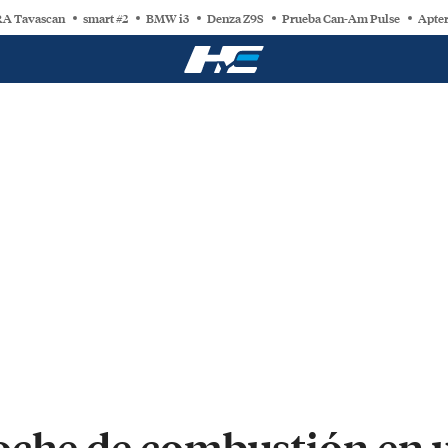
A Tavascan
smart #2
BMW i3
Denza Z9S
Prueba Can-Am Pulse
Apter
oche de combustión en 