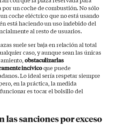
ran con que la plaza reservada para
a por un coche de combustión. No sólo
 un coche eléctrico que no está usando
ién está haciendo un uso indebido del
cialmente al resto de usuarios.
zas suele ser baja en relación al total
cualquier caso, y aunque sean las únicas
rcamiento,
obstaculizarlas
ramente incívico
que puede
danos. Lo ideal sería respetar siempre
ero, en la práctica, la medida
uncionar es tocar el bolsillo del
las sanciones por exceso