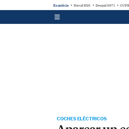
Es noticia
Haval H10
Deepal S07 i
CUPR
COCHES ELÉCTRICOS
Aparcar un c