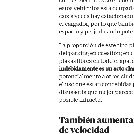
coches eléctricos se encuent
estos vehículos está ocupad
eso: a veces hay estacionado
el cargador, por lo que tamb
espacio y perjudicando poten
La proporción de este tipo pla
del parking en cuestión; en 
plazas libres en todo el apa
indebidamente es un acto cla
potencialmente a otros ciuda
el uso que están concebidas p
disuasoria que mejor parece f
posible infractor.
También aumentan 
de velocidad