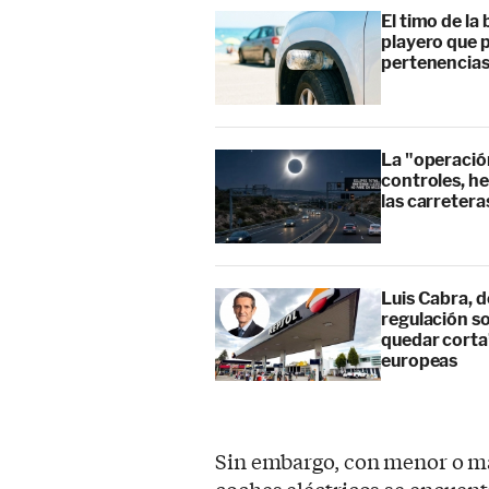
El timo de la 
playero que p
pertenencia
La "operación
controles, he
las carretera
Luis Cabra, d
regulación so
quedar corta”
europeas
Sin embargo, con menor o ma