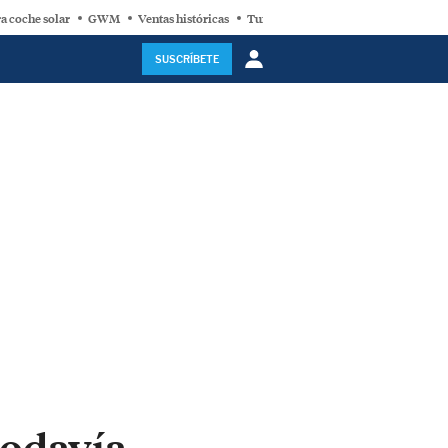
a coche solar
GWM
Ventas históricas
Turbina eólica
SUSCRÍBETE
todavía