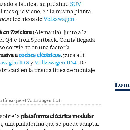
zado a fabricar su próximo
SUV
 el mes que viene, en la misma planta
mos
eléctricos de
Volkswagen
.
rá en Zwickau
(Alemania), junto a la
el Q4 e-tron Sportback. Con la llegada
se convierte en una factoría
lusiva a
coches eléctricos
,
pues allí
swagen ID.3
y
Volkswagen ID.4
. De
fabricará en la misma línea de montaje
Lo m
ma línea que el Volkswagen ID.4.
 sobre la
plataforma eléctrica modular
, una plataforma que se puede adaptar