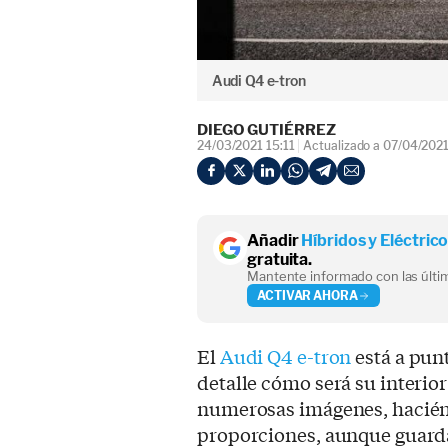
Audi Q4 e-tron
DIEGO GUTIÉRREZ
24/03/2021 15:11
Actualizado a 07/04/202
Añadir
Híbridos y Eléctric
gratuita.
Mantente informado con las últim
ACTIVAR AHORA
El
Audi Q4 e-tron
está a pun
detalle cómo será su interio
numerosas imágenes, hacién
proporciones, aunque guarda