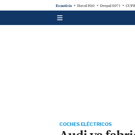
Es noticia
Haval H10
Deepal S07 i
CUPR
COCHES ELÉCTRICOS
Audi ya fabri