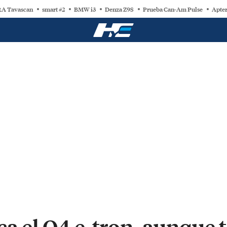
A Tavascan
smart #2
BMW i3
Denza Z9S
Prueba Can-Am Pulse
Apter
ca el Q4 e-tron, aunque 