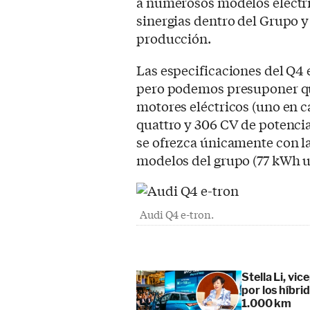
a numerosos modelos eléctri
sinergias dentro del Grupo y 
producción.
Las especificaciones del Q4 
pero podemos presuponer qu
motores eléctricos (uno en ca
quattro y 306 CV de potencia
se ofrezca únicamente con l
modelos del grupo (77 kWh ut
Audi Q4 e-tron.
Stella Li, vi
por los híbr
1.000 km