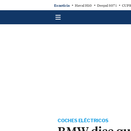
Es noticia
Haval H10
Deepal S07 i
CUPR
COCHES ELÉCTRICOS
BMW dice que 