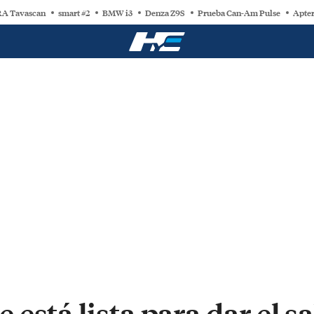
A Tavascan
smart #2
BMW i3
Denza Z9S
Prueba Can-Am Pulse
Apter
está lista para dar el sa