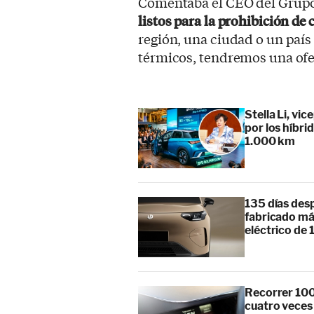
Comentaba el CEO del Grupo 
listos para la prohibición de
región, una ciudad o un país 
térmicos, tendremos una ofe
Stella Li, vi
por los híbr
1.000 km
135 días des
fabricado má
eléctrico de 
Recorrer 100
cuatro veces