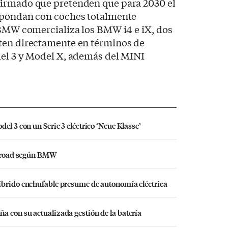
firmado que pretenden que para 2030 el
spondan con coches totalmente
 BMW comercializa los BMW i4 e iX, dos
ten directamente en términos de
del 3 y Model X, además del MINI
el 3 con un Serie 3 eléctrico ‘Neue Klasse’
ff-road según BMW
íbrido enchufable presume de autonomía eléctrica
a con su actualizada gestión de la batería