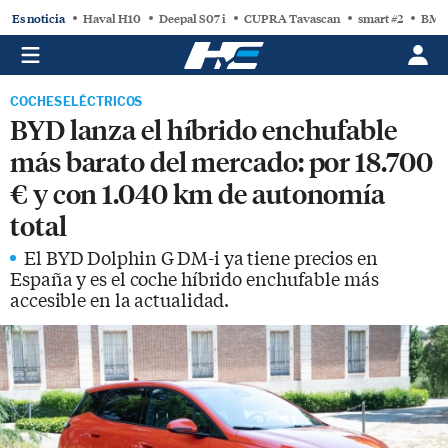
Es noticia
Haval H10
Deepal S07 i
CUPRA Tavascan
smart #2
BMW
COCHES ELÉCTRICOS
BYD lanza el híbrido enchufable
más barato del mercado: por 18.700
€ y con 1.040 km de autonomía
total
El BYD Dolphin G DM-i ya tiene precios en
España y es el coche híbrido enchufable más
accesible en la actualidad.