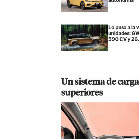
autonomía
Lo puso a la 
unidades: GW
590 CV y 26
Un sistema de carga 
superiores