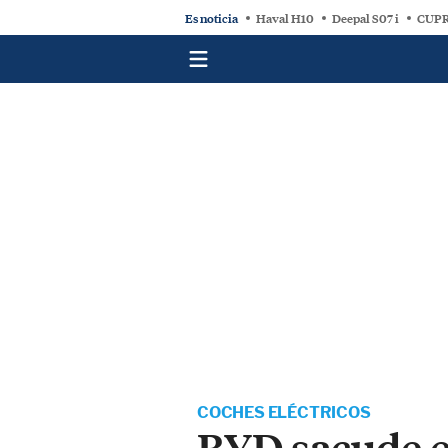
Es noticia
Haval H10
Deepal S07 i
CUPR
COCHES ELÉCTRICOS
BYD sacude e