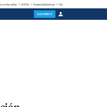
a coche solar
GWM
Ventas históricas
Turbina eólica
SUSCRÍBETE
ación