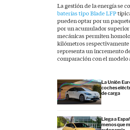
La gestión de la energía se co
baterías tipo Blade LFP
típic
pueden optar por un paquete
por un acumulador superior 
mecánicas permiten homolo
kilómetros respectivamente 
representa un incremento de
comparación con el modelo 
La Unión Euro
coches eléctr
de carga
Llega a Españ
menos que mu