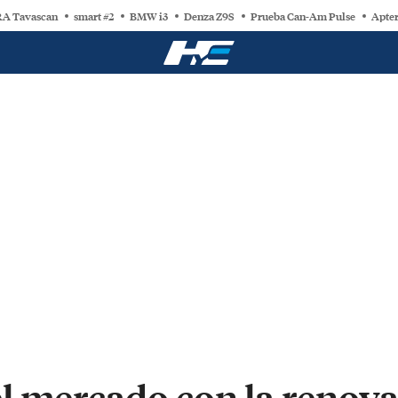
A Tavascan
smart #2
BMW i3
Denza Z9S
Prueba Can-Am Pulse
Apter
l mercado con la renov