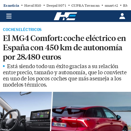
Es noticia
Haval H10
Deepal S07 i
CUPRA Tavascan
smart #2
BMW
COCHES ELÉCTRICOS
El MG4 Comfort: coche eléctrico en
España con 450 km de autonomía
por 28.480 euros
Está siendo todo un éxito gracias a su relación
entre precio, tamaño y autonomía, que lo convierte
en uno de los pocos coches que más asemeja a los
modelos térmicos.