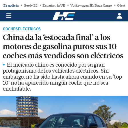
Es noticia
Geely E2
España y la UE
Volkswagen ID. Buzz Cargo
Oferta
COCHES ELÉCTRICOS
China da la ‘estocada final’ a los
motores de gasolina puros: sus 10
coches más vendidos son eléctricos
El mercado chino es conocido por su gran
protagonismo de los vehículos eléctricos. Sin
embargo, no ha sido hasta ahora cuando en su ‘top
10’ no ha aparecido ningún coche que no sea
enchufable.