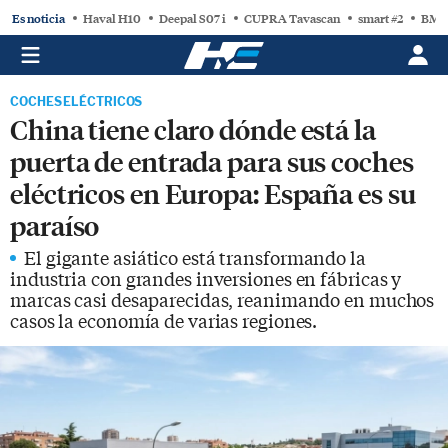
Es noticia
Haval H10
Deepal S07 i
CUPRA Tavascan
smart #2
BMW
COCHES ELÉCTRICOS
China tiene claro dónde está la
puerta de entrada para sus coches
eléctricos en Europa: España es su
paraíso
El gigante asiático está transformando la
industria con grandes inversiones en fábricas y
marcas casi desaparecidas, reanimando en muchos
casos la economía de varias regiones.