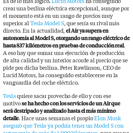
Es de lo más lógico.
Lucid Motors
ha conseguido
crear una berlina eléctrica excepcional, aunque por
el momento está en un rango de precios muy
superior al
Tesla Model S
, que sería su rival más
directo. En la actualidad,
el Air ya supera en
autonomía al Model S, otorgando un rango eléctrico de
.
hasta 837 kilómetros en pruebas de conducción real
A eso hay que sumar una ejecución de producción
de alta calidad y un interior acorde al precio que se
pide por dicha berlina. Peter Rawlinson, CEO de
Lucid Motors, ha conseguido establecerse en la
vanguardia del coche eléctrico.
Tesla
quiere sacar provecho de ello y con ese
motivo
se ha hecho con los servicios de un Air que
será destripado y analizado hasta el más mínimo
. Hace unas semanas el propio
Elon Musk
detalle
aseguró que Tesla ya podría tener un Model S con
autonomía de más de 1.000 kilómetros
, pero que no