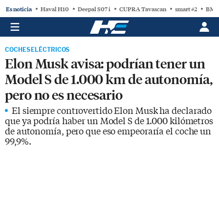
Es noticia
Haval H10
Deepal S07 i
CUPRA Tavascan
smart #2
BMW
COCHES ELÉCTRICOS
Elon Musk avisa: podrían tener un
Model S de 1.000 km de autonomía,
pero no es necesario
El siempre controvertido Elon Musk ha declarado
que ya podría haber un Model S de 1.000 kilómetros
de autonomía, pero que eso empeoraría el coche un
99,9%.