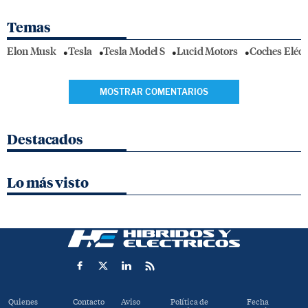
Temas
Elon Musk
Tesla
Tesla Model S
Lucid Motors
Coches Eléct
MOSTRAR COMENTARIOS
Destacados
Lo más visto
Quienes
Contacto
Aviso
Política de
Fecha