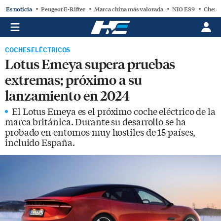
Es noticia
Peugeot E-Rifter
Marca china más valorada
NIO ES9
Chery
COCHES ELÉCTRICOS
Lotus Emeya supera pruebas
extremas; próximo a su
lanzamiento en 2024
El Lotus Emeya es el próximo coche eléctrico de la
marca británica. Durante su desarrollo se ha
probado en entornos muy hostiles de 15 países,
incluido España.