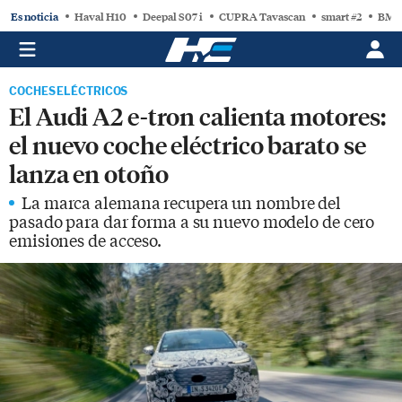
Es noticia
Haval H10
Deepal S07 i
CUPRA Tavascan
smart #2
BMW
COCHES ELÉCTRICOS
El Audi A2 e-tron calienta motores:
el nuevo coche eléctrico barato se
lanza en otoño
La marca alemana recupera un nombre del
pasado para dar forma a su nuevo modelo de cero
emisiones de acceso.