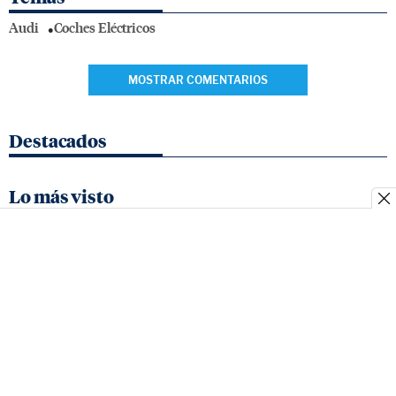
Audi
Coches Eléctricos
MOSTRAR COMENTARIOS
Destacados
Lo más visto
Quienes
Contacto
Aviso
Política de
Fecha
somos
legal
cookies
Matrícula