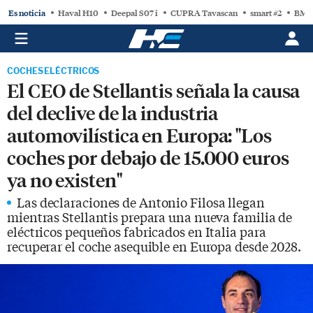
Es noticia
Haval H10
Deepal S07 i
CUPRA Tavascan
smart #2
BMW
COCHES ELÉCTRICOS
El CEO de Stellantis señala la causa
del declive de la industria
automovilística en Europa: "Los
coches por debajo de 15.000 euros
ya no existen"
Las declaraciones de Antonio Filosa llegan
mientras Stellantis prepara una nueva familia de
eléctricos pequeños fabricados en Italia para
recuperar el coche asequible en Europa desde 2028.