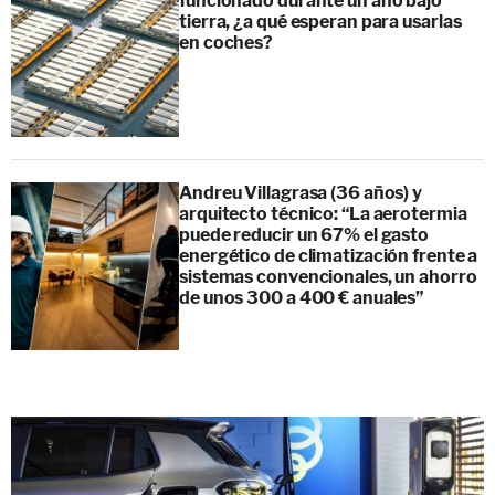
funcionado durante un año bajo
tierra, ¿a qué esperan para usarlas
en coches?
Andreu Villagrasa (36 años) y
arquitecto técnico: “La aerotermia
puede reducir un 67% el gasto
energético de climatización frente a
sistemas convencionales, un ahorro
de unos 300 a 400 € anuales”