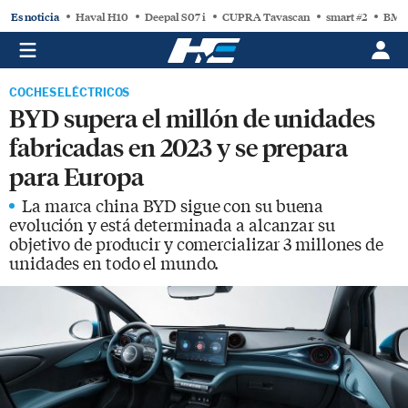
Es noticia
Haval H10
Deepal S07 i
CUPRA Tavascan
smart #2
BMW
COCHES ELÉCTRICOS
BYD supera el millón de unidades
fabricadas en 2023 y se prepara
para Europa
La marca china BYD sigue con su buena
evolución y está determinada a alcanzar su
objetivo de producir y comercializar 3 millones de
unidades en todo el mundo.