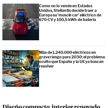
Como no lo vende en Estados
Unidos, Stellantis decide traer a
Europa su 'muscle car' eléctrico de
670 CV y 100,5 kWh de batería
Más de 1.240.000 eléctricos en
grave riesgo para 2030: el problema
oculto que España y la UE ya buscan
resolver
Diseño compacto, interior renovado