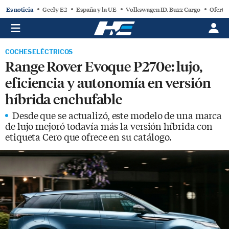
Es noticia
Geely E2
España y la UE
Volkswagen ID. Buzz Cargo
Oferta
COCHES ELÉCTRICOS
Range Rover Evoque P270e: lujo,
eficiencia y autonomía en versión
híbrida enchufable
Desde que se actualizó, este modelo de una marca
de lujo mejoró todavía más la versión híbrida con
etiqueta Cero que ofrece en su catálogo.