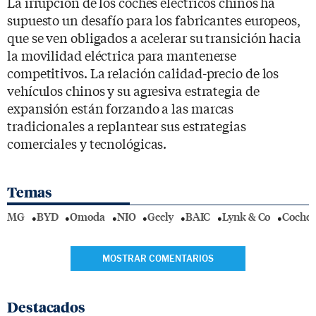
La irrupción de los coches eléctricos chinos ha
supuesto un desafío para los fabricantes europeos,
que se ven obligados a acelerar su transición hacia
la movilidad eléctrica para mantenerse
competitivos. La relación calidad-precio de los
vehículos chinos y su agresiva estrategia de
expansión están forzando a las marcas
tradicionales a replantear sus estrategias
comerciales y tecnológicas.
Temas
MG
BYD
Omoda
NIO
Geely
BAIC
Lynk & Co
Coches 
MOSTRAR COMENTARIOS
Destacados