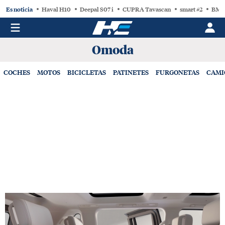
Es noticia
Haval H10
Deepal S07 i
CUPRA Tavascan
smart #2
BMW
Omoda
COCHES
MOTOS
BICICLETAS
PATINETES
FURGONETAS
CAMI