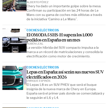
ALBERTO PÉREZ
Chery ha dado un importante golpe sobre la mesa.
Confirman su participación en las 24 horas de Le
Mans con su gama de coches más elitistas a través
de la iniciativa ‘Camino a Le Mans”.
COCHES ELÉCTRICOS
El OMODA 5 SHS-H supera los 1.000
pedidos en España en un mes
RUBÉN LEAL
La versión híbrida del SUV compacto impulsa a la
marca a un récord de matriculaciones y consolida la
electrificación como motor de crecimiento.
COCHES ELÉCTRICOS
Lepas en España: así serán sus nuevos SUV
electrificados en 2026
ENRIQUE ESPINÓS
El Lepas L8 es un SUV PHEV que será el buque
insignia de la nueva marca de Chery en Europa.
España será el primer país donde se comercializará y
le seguirán el L6 y L4.