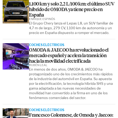
1.100 km y solo 2,2 L/100 km: el último SUV
híbrido de OMODA ya tiene precio en
España
ENRIQUE ESPINÓS
El Grupo Chery lanza el Lepas L8, un SUV familiar de
4,7 m de largo, 279 CV, 1.100 km de autonomía y un
precio en España dispuesto a romper el mercado.
COCHES ELÉCTRICOS
OMODA & JAECOO ha revolucionado el
mercado español y acelera la transición
hacia la movilidad electrificada
RUBÉN LEAL
En menos de dos años, OMODA & JAECOO ha
protagonizado uno de los crecimientos más rápidos
de la industria del automóvil en España. Su apuesta
por la electrificación, la tecnología híbrida SHS y una
gama adaptada a las nuevas necesidades de
movilidad han convertido a la firma en uno de los
fenómenos comerciales del sector.
COCHES ELÉCTRICOS
Francesco Colonnese, de Omoda y Jaecoo: