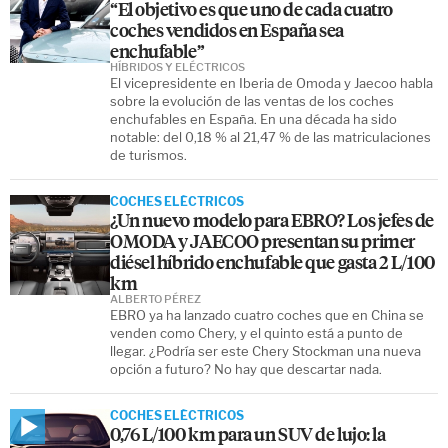
“El objetivo es que uno de cada cuatro
coches vendidos en España sea
enchufable”
HÍBRIDOS Y ELÉCTRICOS
El vicepresidente en Iberia de Omoda y Jaecoo habla
sobre la evolución de las ventas de los coches
enchufables en España. En una década ha sido
notable: del 0,18 % al 21,47 % de las matriculaciones
de turismos.
COCHES ELÉCTRICOS
¿Un nuevo modelo para EBRO? Los jefes de
OMODA y JAECOO presentan su primer
diésel híbrido enchufable que gasta 2 L/100
km
ALBERTO PÉREZ
EBRO ya ha lanzado cuatro coches que en China se
venden como Chery, y el quinto está a punto de
llegar. ¿Podría ser este Chery Stockman una nueva
opción a futuro? No hay que descartar nada.
COCHES ELÉCTRICOS
0,76 L/100 km para un SUV de lujo: la