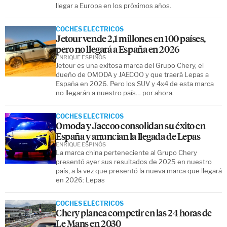
llegar a Europa en los próximos años.
COCHES ELÉCTRICOS
Jetour vende 2,1 millones en 100 países,
pero no llegará a España en 2026
ENRIQUE ESPINÓS
Jetour es una exitosa marca del Grupo Chery, el
dueño de OMODA y JAECOO y que traerá Lepas a
España en 2026. Pero los SUV y 4x4 de esta marca
no llegarán a nuestro país… por ahora.
COCHES ELÉCTRICOS
Omoda y Jaecoo consolidan su éxito en
España y anuncian la llegada de Lepas
ENRIQUE ESPINÓS
La marca china perteneciente al Grupo Chery
presentó ayer sus resultados de 2025 en nuestro
país, a la vez que presentó la nueva marca que llegará
en 2026: Lepas
COCHES ELÉCTRICOS
Chery planea competir en las 24 horas de
Le Mans en 2030