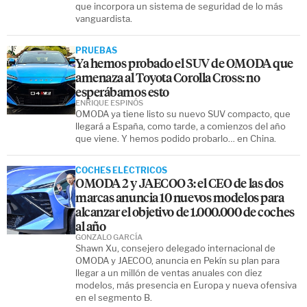
que incorpora un sistema de seguridad de lo más
vanguardista.
PRUEBAS
Ya hemos probado el SUV de OMODA que
amenaza al Toyota Corolla Cross: no
esperábamos esto
ENRIQUE ESPINÓS
OMODA ya tiene listo su nuevo SUV compacto, que
llegará a España, como tarde, a comienzos del año
que viene. Y hemos podido probarlo… en China.
COCHES ELÉCTRICOS
OMODA 2 y JAECOO 3: el CEO de las dos
marcas anuncia 10 nuevos modelos para
alcanzar el objetivo de 1.000.000 de coches
al año
GONZALO GARCÍA
Shawn Xu, consejero delegado internacional de
OMODA y JAECOO, anuncia en Pekín su plan para
llegar a un millón de ventas anuales con diez
modelos, más presencia en Europa y nueva ofensiva
en el segmento B.