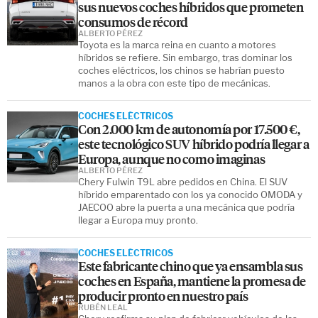
sus nuevos coches híbridos que prometen
consumos de récord
ALBERTO PÉREZ
Toyota es la marca reina en cuanto a motores
híbridos se refiere. Sin embargo, tras dominar los
coches eléctricos, los chinos se habrían puesto
manos a la obra con este tipo de mecánicas.
COCHES ELÉCTRICOS
Con 2.000 km de autonomía por 17.500 €,
este tecnológico SUV híbrido podría llegar a
Europa, aunque no como imaginas
ALBERTO PÉREZ
Chery Fulwin T9L abre pedidos en China. El SUV
híbrido emparentado con los ya conocido OMODA y
JAECOO abre la puerta a una mecánica que podría
llegar a Europa muy pronto.
COCHES ELÉCTRICOS
Este fabricante chino que ya ensambla sus
coches en España, mantiene la promesa de
producir pronto en nuestro país
RUBÉN LEAL