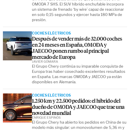
OMODA 7 SHS. El SUV híbrido enchufable incorpora
un sistema de frenado ‘by wire’ capaz de reaccionar
en solo 0,15 segundos y ejercer hasta 180 MPa de
presión.
COCHES ELÉCTRICOS
Después de vender más de 32.000 coches
en 24 meses en España, OMODA y
JAECOO ponen rumbo al principal
mercado de Europa
JAVIER GÓMARA
El Grupo Chery continúa su imparable conquista de
Europa tras haber cosechado excelentes resultados
en España. Las marcas OMODA y JAECOO ya están
disponibles en Alemania.
COCHES ELÉCTRICOS
1.250 km y 22.500 pedidos: el híbrido del
dueño de OMODA y JAECOO que trae una
novedad mundial
ENRIQUE ESPINÓS
El Grupo Chery ha abierto los pedidos en China de su
modelo más singular: un monovolumen de 5,36 m y