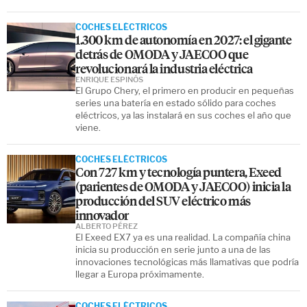
COCHES ELÉCTRICOS
1.300 km de autonomía en 2027: el gigante
detrás de OMODA y JAECOO que
revolucionará la industria eléctrica
ENRIQUE ESPINÓS
El Grupo Chery, el primero en producir en pequeñas
series una batería en estado sólido para coches
eléctricos, ya las instalará en sus coches el año que
viene.
COCHES ELÉCTRICOS
Con 727 km y tecnología puntera, Exeed
(parientes de OMODA y JAECOO) inicia la
producción del SUV eléctrico más
innovador
ALBERTO PÉREZ
El Exeed EX7 ya es una realidad. La compañía china
inicia su producción en serie junto a una de las
innovaciones tecnológicas más llamativas que podría
llegar a Europa próximamente.
COCHES ELÉCTRICOS