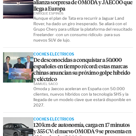
alianza sorpresa de OMODA y JAECOO que
llega a Europa
ENRIQUE ESPINÓS
Aunque el plan de Tata era recurrir a Jaguar Land
Rover, ha dado un giro inesperado. Se aliará con el
Grupo Chery para utilizar la plataforma del resucitado
Freelander -con un consumo ridículo- para sus
nuevos SUV de lujo.
COCHES ELÉCTRICOS
De desconocidas a conquistar a 50.000
españoles en tiempo récord: estas marcas
chinas anuncian su próximo golpe híbrido
y eléctrico
SAMUEL SACO
Omoda y Jaecoo aceleran en España con 50.000
clientes, nuevos híbridos con la tecnología SHS y la
llegada de un modelo clave que estará disponible en
2027.
COCHES ELÉCTRICOS
120 km de autonomía, carga en 17 minutos
y 355 CV: el nuevo OMODA 9 se presenta en