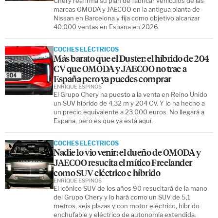
Chery reafirma su plan de fabricar vehículos de las
marcas OMODA y JAECOO en la antigua planta de
Nissan en Barcelona y fija como objetivo alcanzar
40.000 ventas en España en 2026.
COCHES ELÉCTRICOS
Más barato que el Duster: el híbrido de 204
CV que OMODA y JAECOO no trae a
España pero ya puedes comprar
ENRIQUE ESPINÓS
El Grupo Chery ha puesto a la venta en Reino Unido
un SUV híbrido de 4,32 m y 204 CV. Y lo ha hecho a
un precio equivalente a 23.000 euros. No llegará a
España, pero es que ya está aquí.
COCHES ELÉCTRICOS
Nadie lo vio venir: el dueño de OMODA y
JAECOO resucita el mítico Freelander
como SUV eléctrico e híbrido
ENRIQUE ESPINÓS
El icónico SUV de los años 90 resucitará de la mano
del Grupo Chery y lo hará como un SUV de 5,1
metros, seis plazas y con motor eléctrico, híbrido
enchufable y eléctrico de autonomía extendida.