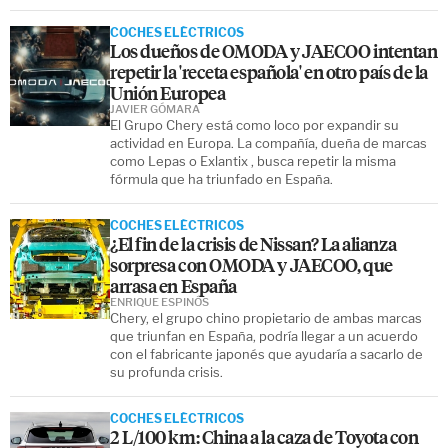
COCHES ELÉCTRICOS
Los dueños de OMODA y JAECOO intentan
repetir la 'receta española' en otro país de la
Unión Europea
JAVIER GÓMARA
El Grupo Chery está como loco por expandir su
actividad en Europa. La compañía, dueña de marcas
como Lepas o Exlantix , busca repetir la misma
fórmula que ha triunfado en España.
COCHES ELÉCTRICOS
¿El fin de la crisis de Nissan? La alianza
sorpresa con OMODA y JAECOO, que
arrasa en España
ENRIQUE ESPINÓS
Chery, el grupo chino propietario de ambas marcas
que triunfan en España, podría llegar a un acuerdo
con el fabricante japonés que ayudaría a sacarlo de
su profunda crisis.
COCHES ELÉCTRICOS
2 L/100 km: China a la caza de Toyota con