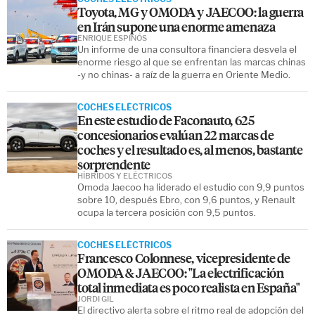
Toyota, MG y OMODA y JAECOO: la guerra
en Irán supone una enorme amenaza
ENRIQUE ESPINÓS
Un informe de una consultora financiera desvela el
enorme riesgo al que se enfrentan las marcas chinas
-y no chinas- a raíz de la guerra en Oriente Medio.
COCHES ELÉCTRICOS
En este estudio de Faconauto, 625
concesionarios evalúan 22 marcas de
coches y el resultado es, al menos, bastante
sorprendente
HÍBRIDOS Y ELÉCTRICOS
Omoda Jaecoo ha liderado el estudio con 9,9 puntos
sobre 10, después Ebro, con 9,6 puntos, y Renault
ocupa la tercera posición con 9,5 puntos.
COCHES ELÉCTRICOS
Francesco Colonnese, vicepresidente de
OMODA & JAECOO: "La electrificación
total inmediata es poco realista en España"
JORDI GIL
El directivo alerta sobre el ritmo real de adopción del