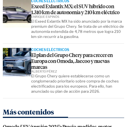
COCHES ELÉCTRICOS
Exeed Exlantix MX: el SUV híbrido con
1.310 km de autonomía y 210 km eléctrico
ENRIQUE ESPINÓS
El Exeed Exlantix MX ha sido anunciado por la marca
premium del Grupo Chery. Se trata de un eléctrico de
autonomía extendida de 4,78 metros que logra 210
km sin recurrir a la gasolina.
COCHES ELÉCTRICOS
El plan del Grupo Chery para crecer en
Europa con Omoda, Jaecoo y nuevas
marcas
ALBERTO PÉREZ
El Grupo Chery quiere establecerse como un
conglomerado prioritario sobre compra de coches
electrificados para los europeos. Para ello, han
anunciado su plan de acción para 2026.
Más contenidos
Omoda 5 EV (versión 2025): Precio, medidas, motor,