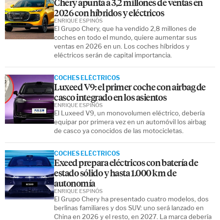
Chery apunta a 3,2 millones de ventas en
2026 con híbridos y eléctricos
ENRIQUE ESPINÓS
El Grupo Chery, que ha vendido 2,8 millones de
coches en todo el mundo, quiere aumentar sus
ventas en 2026 en un. Los coches híbridos y
eléctricos serán de capital importancia.
COCHES ELÉCTRICOS
Luxeed V9: el primer coche con airbag de
casco integrado en los asientos
ENRIQUE ESPINÓS
El Luxeed V9, un monovolumen eléctrico, debería
equipar por primera vez en un automóvil los airbag
de casco ya conocidos de las motocicletas.
COCHES ELÉCTRICOS
Exeed prepara eléctricos con batería de
estado sólido y hasta 1.000 km de
autonomía
ENRIQUE ESPINÓS
El Grupo Chery ha presentado cuatro modelos, dos
berlinas familiares y dos SUV: uno será lanzado en
China en 2026 y el resto, en 2027. La marca debería