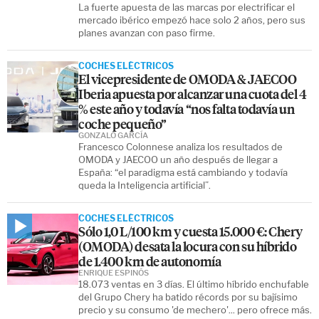
La fuerte apuesta de las marcas por electrificar el
mercado ibérico empezó hace solo 2 años, pero sus
planes avanzan con paso firme.
COCHES ELÉCTRICOS
El vicepresidente de OMODA & JAECOO
Iberia apuesta por alcanzar una cuota del 4
% este año y todavía “nos falta todavía un
coche pequeño”
GONZALO GARCÍA
Francesco Colonnese analiza los resultados de
OMODA y JAECOO un año después de llegar a
España: “el paradigma está cambiando y todavía
queda la Inteligencia artificial”.
COCHES ELÉCTRICOS
Sólo 1,0 L/100 km y cuesta 15.000 €: Chery
(OMODA) desata la locura con su híbrido
de 1.400 km de autonomía
ENRIQUE ESPINÓS
18.073 ventas en 3 días. El último híbrido enchufable
del Grupo Chery ha batido récords por su bajísimo
precio y su consumo 'de mechero'... pero ofrece más.