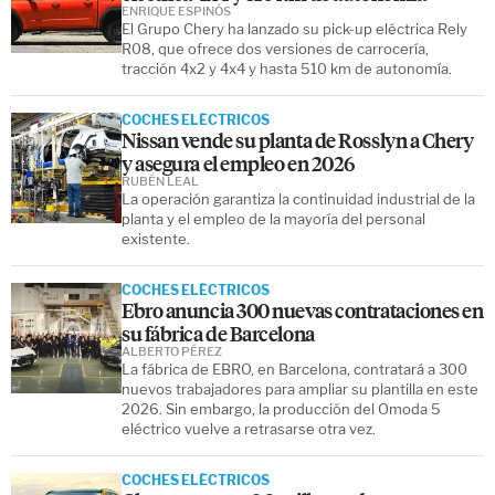
ENRIQUE ESPINÓS
El Grupo Chery ha lanzado su pick-up eléctrica Rely
R08, que ofrece dos versiones de carrocería,
tracción 4x2 y 4x4 y hasta 510 km de autonomía.
COCHES ELÉCTRICOS
Nissan vende su planta de Rosslyn a Chery
y asegura el empleo en 2026
RUBÉN LEAL
La operación garantiza la continuidad industrial de la
planta y el empleo de la mayoría del personal
existente.
COCHES ELÉCTRICOS
Ebro anuncia 300 nuevas contrataciones en
su fábrica de Barcelona
ALBERTO PÉREZ
La fábrica de EBRO, en Barcelona, contratará a 300
nuevos trabajadores para ampliar su plantilla en este
2026. Sin embargo, la producción del Omoda 5
eléctrico vuelve a retrasarse otra vez.
COCHES ELÉCTRICOS