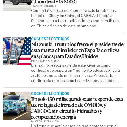
China desde 15.800 €
JAVIER GÓMARA
Comercializado como Yaoguang bajo la submarca
Exeed de Chery en China, el OMODA 9 traerá a
España las muchas modificaciones ahora recibidas
en China a finales de este mismo año.
COCHES ELÉCTRICOS
Ni Donald Trump los frena: el presidente de
esta marca china líder en España confiesa
sus planes para Estados Unidos
ENRIQUE ESPINÓS
El máximo responsable de este gigante chino
confiesa que espera un “momento adecuado” para
asaltar el mercado norteamericano. Además, ha
confirmado que lanzarán hasta 13 nuevos modelos.
COCHES ELÉCTRICOS
En solo 150 milisegundos: así responde esta
tecnología de frenado de OMODA y
JAECOO, sin circuito hidráulico y
recuperando energía
GONZALO GARCÍA
Un freno que actúa antes de que pestañees en el