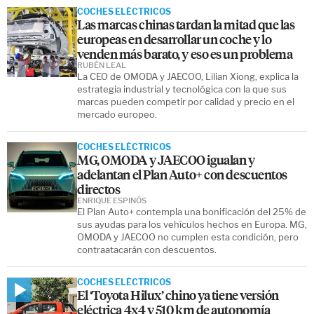
COCHES ELÉCTRICOS
Las marcas chinas tardan la mitad que las
europeas en desarrollar un coche y lo
venden más barato, y eso es un problema
RUBÉN LEAL
La CEO de OMODA y JAECOO, Lilian Xiong, explica la
estrategia industrial y tecnológica con la que sus
marcas pueden competir por calidad y precio en el
mercado europeo.
COCHES ELÉCTRICOS
MG, OMODA y JAECOO igualan y
adelantan el Plan Auto+ con descuentos
directos
ENRIQUE ESPINÓS
El Plan Auto+ contempla una bonificación del 25% de
sus ayudas para los vehículos hechos en Europa. MG,
OMODA y JAECOO no cumplen esta condición, pero
contraatacarán con descuentos.
COCHES ELÉCTRICOS
El ‘Toyota Hilux’ chino ya tiene versión
eléctrica 4x4 y 510 km de autonomía