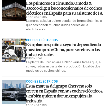
Los primeros en el mundo: Omoda &
Jaecoo eligen los concesionarios de coches
eléctricos en España para su asistente de IA
FRAN CABRERA
La marca asiática quiere ayudar de forma dinámica a
quienes tienen muchas dudas acerca de la
electrificación.
COCHES ELÉCTRICOS
Esta planta española seguirá dependiendo
más tiempo de China, pues se retrasan los
trabajos locales
RUBÉN LEAL
La planta de Ebro aplaza a 2027 varias tareas que, a
su vez, retrasan parte de la producción local de dos
modelos de coches chinos.
COCHES ELÉCTRICOS
Estas marcas del grupo Chery no solo
crecen en España con sus coches eléctricos,
también quieren dar un empujón a la
industria
FRAN CABRERA