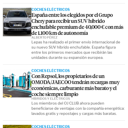
COCHES ELÉCTRICOS
España entre los elegidos por el Grupo
Chery para recibir un SUV híbrido
enchufable premium de 40,000 € con más
de 1.100 km de autonomía
ALBERTO PÉREZ
Lepas ha realizado el primer envío internacional de
su nuevo SUV híbrido enchufable. España figura
entre los primeros mercados que recibirán las
unidades durante su expansión europea.
COCHES ELÉCTRICOS
Con Repsol, los propietarios de un
OMODA/JAECOO tendrán recargas muy
económicas, carburante más barato y el
coche siempre limpio
HÍBRIDOS Y ELÉCTRICOS
Los miembros del OJ CLUB ahora pueden
beneficiarse de ventajas con la compañía energética:
lavados gratis y repostajes y cargas más baratas.
COCHES ELÉCTRICOS