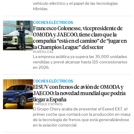
vehículo eléctrico y el papel de las tecnologías
híbridas.
COCHES ELÉCTRICOS
Francesco Colonesse, vicepresidente de
OMODA y JAECOO, tiene claro que la
compañía “está en el camino” de “jugar en
la Champios League” del sector
RUBÉN LEAL
La empresa asiática ya supera las 35.000 unidades
vendidas y prevé alcanzar hasta 115 concesionarios
en 2026.
COCHES ELÉCTRICOS
El SUV con frenos de avión de OMODA y
JAECOO: la novedad mundial que podría
llegar a España
ENRIQUE ESPINÓS
El Grupo Chery acaba de presentar el Exeed EX7, el
primer coche que contará con la producción en masa
de la tecnología de frenos que está generalizándose
en la aviación comercial.