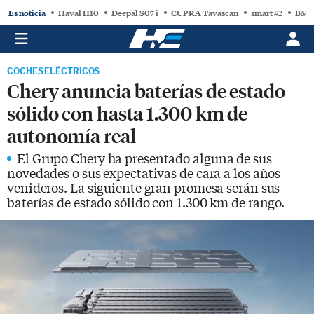
Es noticia
Haval H10
Deepal S07 i
CUPRA Tavascan
smart #2
BMW
COCHES ELÉCTRICOS
Chery anuncia baterías de estado
sólido con hasta 1.300 km de
autonomía real
El Grupo Chery ha presentado alguna de sus
novedades o sus expectativas de cara a los años
venideros. La siguiente gran promesa serán sus
baterías de estado sólido con 1.300 km de rango.