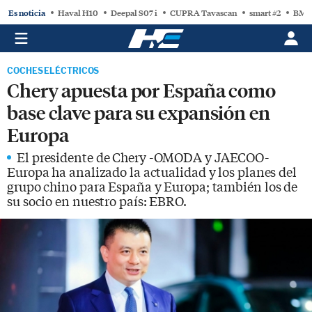
Es noticia
Haval H10
Deepal S07 i
CUPRA Tavascan
smart #2
BMW
COCHES ELÉCTRICOS
Chery apuesta por España como
base clave para su expansión en
Europa
El presidente de Chery -OMODA y JAECOO-
Europa ha analizado la actualidad y los planes del
grupo chino para España y Europa; también los de
su socio en nuestro país: EBRO.