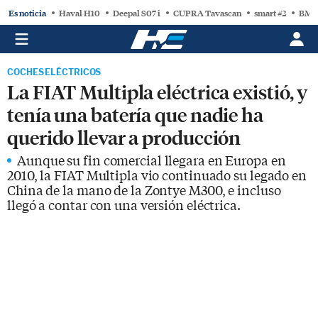
Es noticia
Haval H10
Deepal S07 i
CUPRA Tavascan
smart #2
BMW
COCHES ELÉCTRICOS
La FIAT Multipla eléctrica existió, y
tenía una batería que nadie ha
querido llevar a producción
Aunque su fin comercial llegara en Europa en
2010, la FIAT Multipla vio continuado su legado en
China de la mano de la Zontye M300, e incluso
llegó a contar con una versión eléctrica.