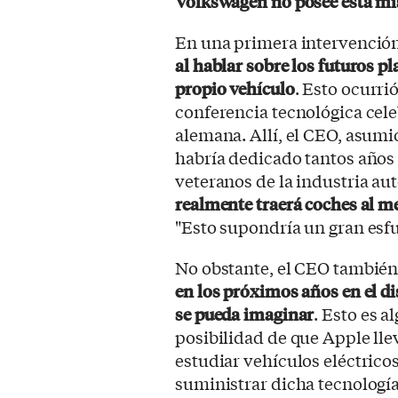
Volkswagen no posee esta mi
En una primera intervención
al hablar sobre los futuros p
propio vehículo
. Esto ocurri
conferencia tecnológica cele
alemana. Allí, el CEO, asumi
habría dedicado tantos años 
veteranos de la industria au
realmente traerá coches al me
"Esto supondría un gran esfu
No obstante, el CEO tambié
en los próximos años en el di
se pueda imaginar
. Esto es a
posibilidad de que Apple lle
estudiar vehículos eléctrico
suministrar dicha tecnologí