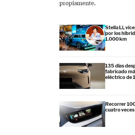
propiamente.
Stella Li, vi
por los híbr
1.000 km
135 días des
fabricado má
eléctrico de 
Recorrer 100
cuatro veces