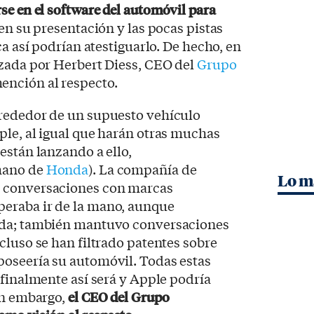
se en el software del automóvil para
 en su presentación y las pocas pistas
ca así podrían atestiguarlo. De hecho, en
izada por Herbert Diess, CEO del
Grupo
ención al respecto.
rededor de un supuesto vehículo
le, al igual que harán otras muchas
están lanzando a ello,
mano de
Honda
). La compañía de
Lo m
 conversaciones con marcas
peraba ir de la mano, aunque
ada; también mantuvo conversaciones
incluso se han filtrado patentes sobre
poseería su automóvil. Todas estas
 finalmente así será y Apple podría
in embargo,
el CEO del Grupo