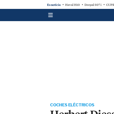
Es noticia
Haval H10
Deepal S07 i
CUPR
COCHES ELÉCTRICOS
Herbert Dies