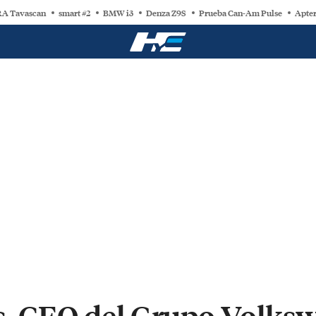
A Tavascan
smart #2
BMW i3
Denza Z9S
Prueba Can-Am Pulse
Apter
s, CEO del Grupo Volks