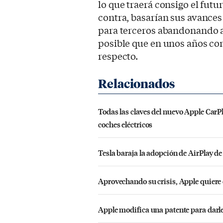
lo que traerá consigo el futu
contra, basarían sus avances 
para terceros abandonando as
posible que en unos años co
respecto.
Todas las claves del nuevo Apple Car
coches eléctricos
Tesla baraja la adopción de AirPlay d
Aprovechando su crisis, Apple quiere 
Apple modifica una patente para darle