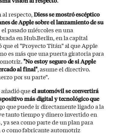
sma visión al respecto
.
 al respecto,
Diess se mostró escéptico
lanes de Apple sobre el lanzamiento de su
ó el pasado miércoles en una
brada en Hub.Berlin, en la capital
ó que el "Proyecto Titán" al que Apple
no es más que una puerta giratoria para
tomotriz.
"No estoy seguro de si Apple
rcado al final"
, asume el directivo.
erzo por su parte".
n añadió que
el automóvil se convertirá
spositivo más digital y tecnológico que
lgo que puede ir directamente ligado a la
ve tanto tiempo y dinero invertido en
s, ya sea como parte de un plan para
a o como fabricante automotriz