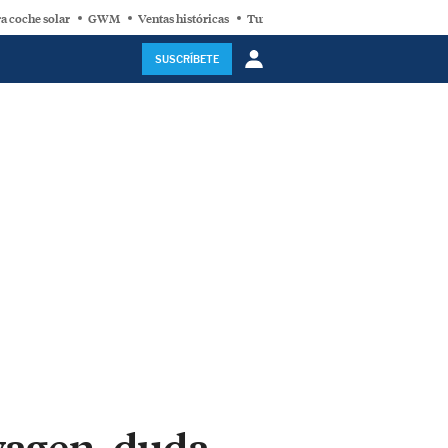
a coche solar
GWM
Ventas históricas
Turbina eólica
SUSCRÍBETE
wagen, duda