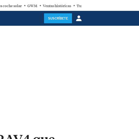
a coche solar
GWM
Ventas históricas
Turbina eólica
SUSCRÍBETE
a RAV4 que