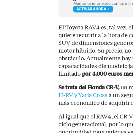
Mantente informado con las últim
ACTIVAR AHORA
El Toyota RAV4 es, tal vez, e
quiere recurrir a la hora de
SUV de dimensiones generos
motor híbrido. Su precio, no
obstáculo. Actualmente hay 
capacacidades dle modelo ja
limitado
por 4.000 euros me
Se trata del Honda CR-V,
un m
H-RV y Yaris Cross
a un segm
más económico de adquirir n
Al igual que el RAV4, el CR-V
ciclo generacional, por lo 
oportunidad para quienes va