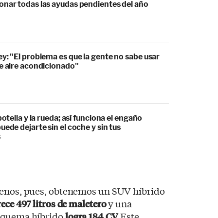
onar todas las ayudas pendientes del año
y: "El problema es que la gente no sabe usar
de aire acondicionado"
botella y la rueda; así funciona el engaño
uede dejarte sin el coche y sin tus
s
menos, pues, obtenemos un SUV híbrido
rece 497 litros de maletero
y una
esquema híbrido
logra 184 CV.
Este