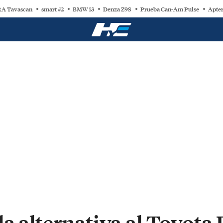
A Tavascan
smart #2
BMW i3
Denza Z9S
Prueba Can-Am Pulse
Apter
la alternativa al Toyot