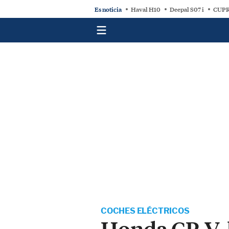
Es noticia
Haval H10
Deepal S07 i
CUPR
COCHES ELÉCTRICOS
Honda CR-V, 