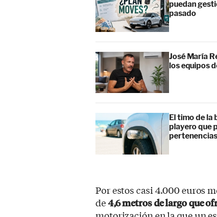
puedan gesti
pasado
José María Re
los equipos 
El timo de la 
playero que p
pertenencia
Por estos casi 4.000 euros 
de
4,6 metros de largo que of
motorización en la que un 