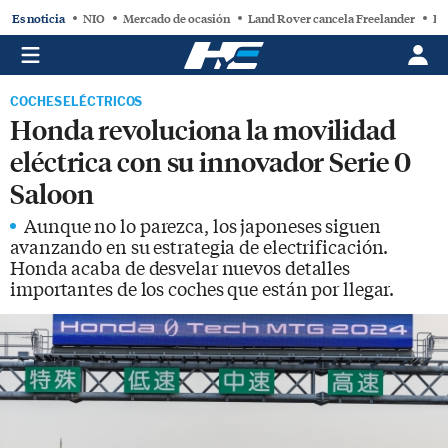
Es noticia
NIO
Mercado de ocasión
Land Rover cancela Freelander
BY
COCHES ELÉCTRICOS
Honda revoluciona la movilidad
eléctrica con su innovador Serie 0
Saloon
Aunque no lo parezca, los japoneses siguen
avanzando en su estrategia de electrificación.
Honda acaba de desvelar nuevos detalles
importantes de los coches que están por llegar.