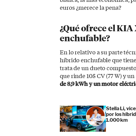
euros ¿merece la pena?
¿Qué ofrece el KIA
enchufable?
En lo relativo a su parte té
híbrido enchufable que tien
trata de un dueto compuesto 
que rinde 105 CV (77 W) y un
de 8,9 kWh y un motor eléctr
Stella Li, vi
por los híbr
1.000 km