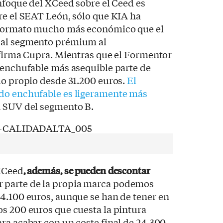
enfoque del XCeed sobre el Ceed es
re el SEAT León, sólo que KIA ha
 formato mucho más económico que el
 al segmento prémium al
 firma Cupra. Mientras que el Formentor
 enchufable más asequible parte de
lo propio desde 31.200 euros.
El
do enchufable es ligeramente más
un SUV del segmento B.
Ceed
, además, se pueden descontar
 parte de la propia marca podemos
4.100 euros, aunque se han de tener en
s 200 euros que cuesta la pintura
ra acabar con un coste final de 24.300