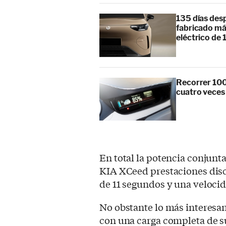
135 días des
fabricado má
eléctrico de 
Recorrer 100
cuatro veces
En total la potencia conjunta
KIA XCeed prestaciones discr
de 11 segundos y una veloci
No obstante lo más interesan
con una carga completa de su