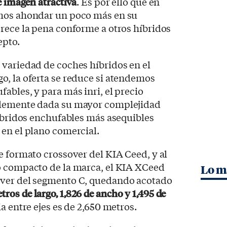
e imagen atractiva
. Es por ello que en
emos ahondar un poco más en su
rece la pena conforme a otros híbridos
epto.
 variedad de coches híbridos en el
o, la oferta se reduce si atendemos
ables, y para más inri, el precio
blemente dada su mayor complejidad
híbridos enchufables más asequibles
en el plano comercial.
e formato crossover del KIA Ceed, y al
o compacto de la marca, el KIA XCeed
Lo m
over del segmento C, quedando acotado
tros de largo, 1,826 de ancho y 1,495 de
ia entre ejes es de 2,650 metros.