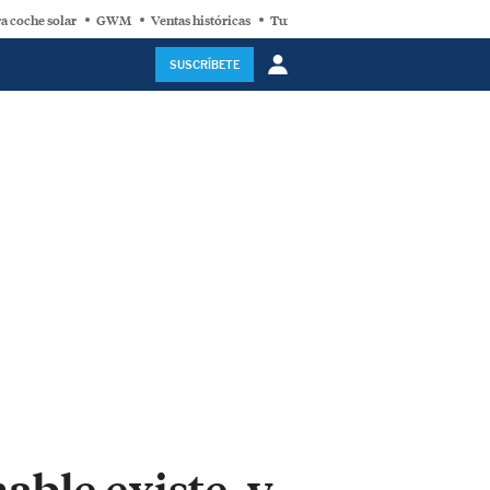
a coche solar
GWM
Ventas históricas
Turbina eólica
SUSCRÍBETE
able existe, y