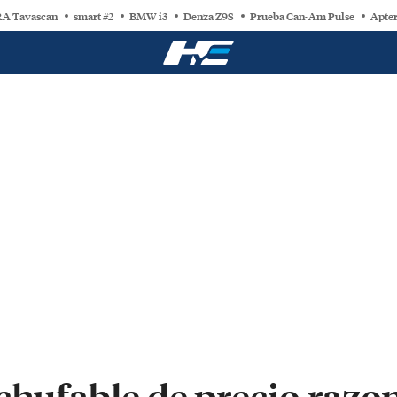
A Tavascan
smart #2
BMW i3
Denza Z9S
Prueba Can-Am Pulse
Apter
chufable de precio razon