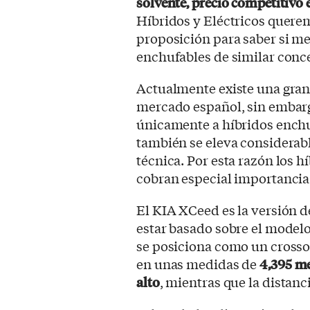
solvente, precio competitivo 
Híbridos y Eléctricos quer
proposición para saber si me
enchufables de similar conc
Actualmente existe una gran
mercado español, sin embarg
únicamente a híbridos enchuf
también se eleva considera
técnica. Por esta razón los 
cobran especial importancia 
El KIA XCeed es la versión d
estar basado sobre el model
se posiciona como un cross
en unas medidas de
4,395 me
alto
, mientras que la distanc