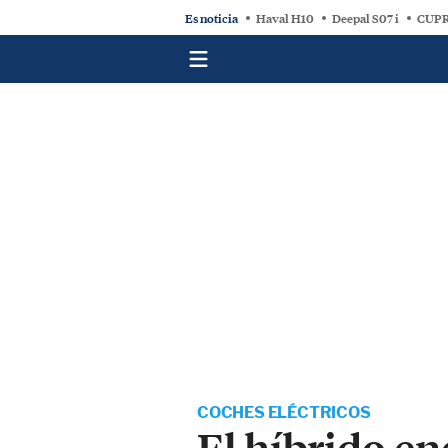
Es noticia
Haval H10
Deepal S07 i
CUPR
COCHES ELÉCTRICOS
El híbrido en