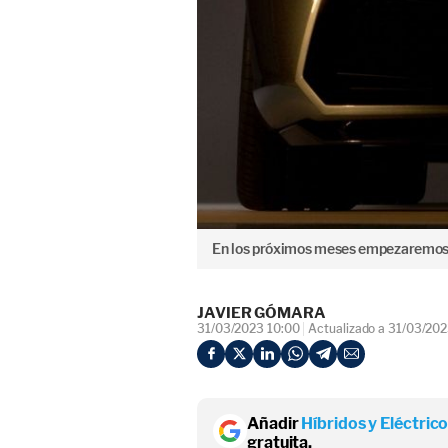
En los próximos meses empezaremos a
JAVIER GÓMARA
31/03/2023 10:00
Actualizado a 31/03/202
Añadir
Híbridos y Eléctric
gratuita.