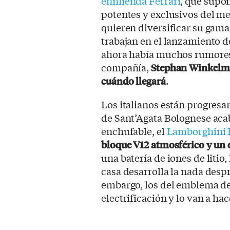
enmienda Ferrari
, que supo
potentes y exclusivos del m
quieren diversificar su gama
trabajan en el lanzamiento d
ahora había muchos rumores e
compañía,
Stephan Winkelma
cuándo llegará
.
Los italianos están progresa
de Sant’Agata Bolognese aca
enchufable, el
Lamborghini 
bloque V12 atmosférico y un 
una batería de iones de litio
casa desarrolla la nada despr
embargo, los del emblema del
electrificación y lo van a ha