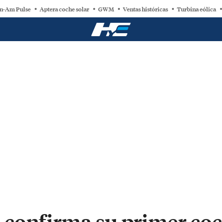
n-Am Pulse
Aptera coche solar
GWM
Ventas históricas
Turbina eólica
confirma su primer coch