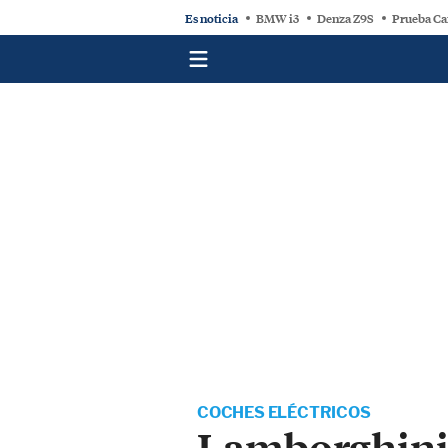
Es noticia
BMW i3
Denza Z9S
Prueba Ca
COCHES ELÉCTRICOS
Lamborghini 