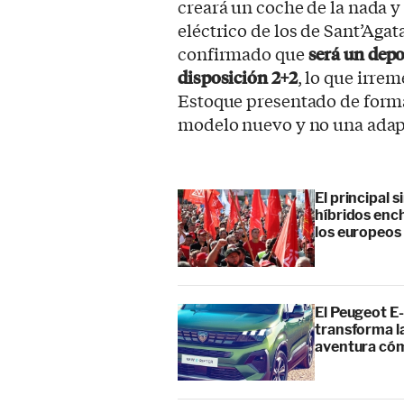
creará un coche de la nada y 
eléctrico de los de Sant’Ag
confirmado que
será un depo
disposición 2+2
, lo que irre
Estoque presentado de forma
modelo nuevo y no una adapt
El principal 
híbridos enc
los europeos
El Peugeot E-
transforma l
aventura cóm