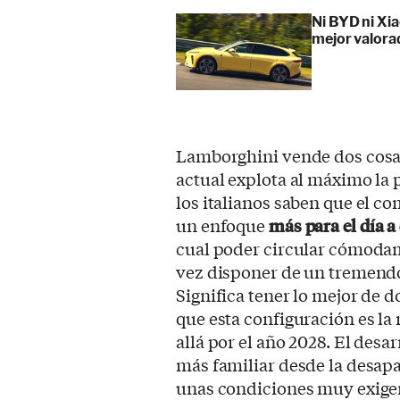
Ni BYD ni Xia
mejor valora
Lamborghini vende dos cosas
actual explota al máximo la p
los italianos saben que el c
un enfoque
más para el día a 
cual poder circular cómodame
vez disponer de un tremendo 
Significa tener lo mejor de 
que esta configuración es la
allá por el año 2028. El desa
más familiar desde la desap
unas condiciones muy exige