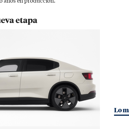
o años en producción.
eva etapa
Lo m