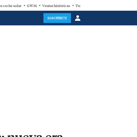
a coche solar
GWM
Ventas históricas
Turbina eólica
SUSCRÍBETE
: nueva era