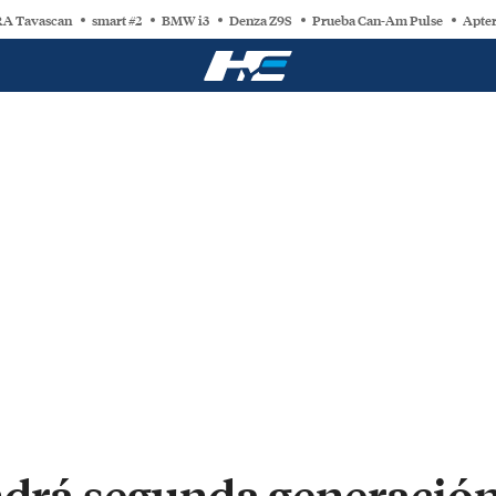
A Tavascan
smart #2
BMW i3
Denza Z9S
Prueba Can-Am Pulse
Apter
ndrá segunda generación