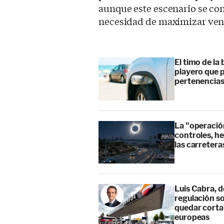
aunque este escenario se co
necesidad de maximizar vent
El timo de la 
playero que p
pertenencia
La "operación
controles, he
las carretera
Luis Cabra, d
regulación so
quedar corta”
europeas