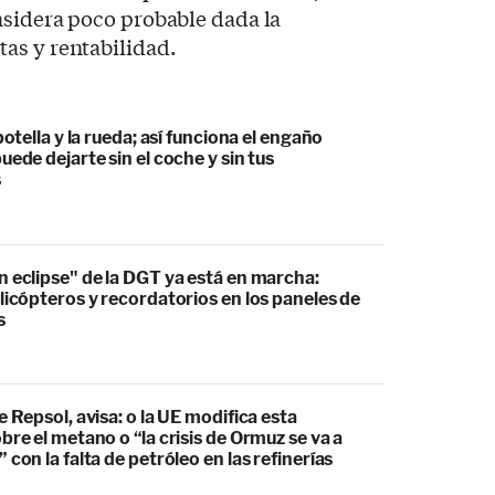
nsidera poco probable dada la
as y rentabilidad.
botella y la rueda; así funciona el engaño
uede dejarte sin el coche y sin tus
s
 eclipse" de la DGT ya está en marcha:
licópteros y recordatorios en los paneles de
s
e Repsol, avisa: o la UE modifica esta
bre el metano o “la crisis de Ormuz se va a
 con la falta de petróleo en las refinerías