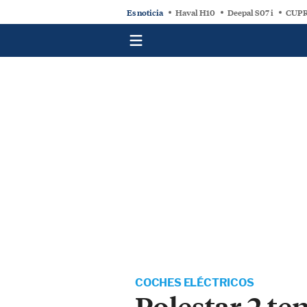
Es noticia
Haval H10
Deepal S07 i
CUPR
COCHES ELÉCTRICOS
Polestar 2 te