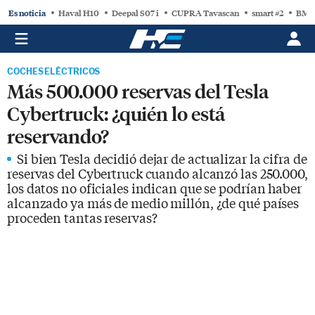
Es noticia
Haval H10
Deepal S07 i
CUPRA Tavascan
smart #2
BMW
COCHES ELÉCTRICOS
Más 500.000 reservas del Tesla
Cybertruck: ¿quién lo está
reservando?
Si bien Tesla decidió dejar de actualizar la cifra de
reservas del Cybertruck cuando alcanzó las 250.000,
los datos no oficiales indican que se podrían haber
alcanzado ya más de medio millón, ¿de qué países
proceden tantas reservas?