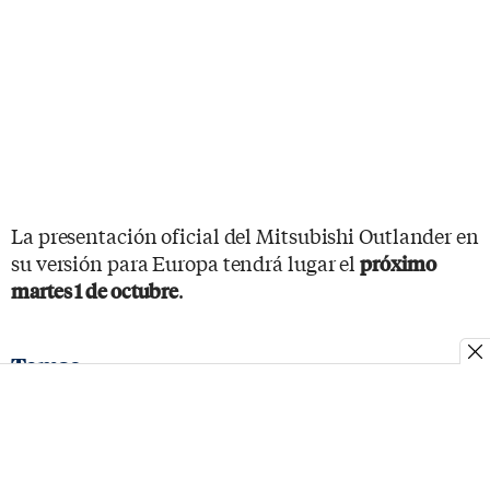
La presentación oficial del Mitsubishi Outlander en
su versión para Europa tendrá lugar el
próximo
.
martes 1 de octubre
Temas
Mitsubishi Outlander PHEV
Mitsubishi
Híbridos enchufable
MOSTRAR COMENTARIOS