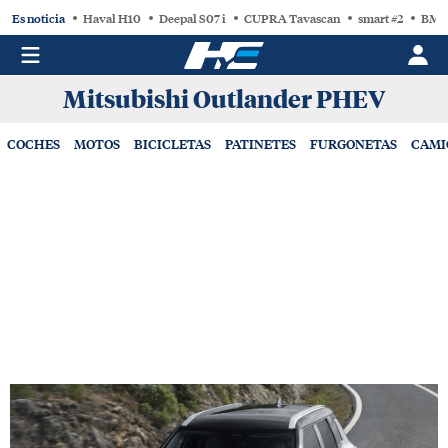
Es noticia
Haval H10
Deepal S07 i
CUPRA Tavascan
smart #2
BMW
Mitsubishi Outlander PHEV
COCHES
MOTOS
BICICLETAS
PATINETES
FURGONETAS
CAMI