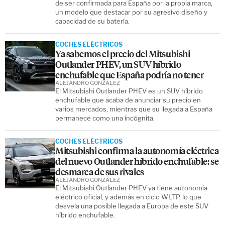
de ser confirmada para España por la propia marca,
un modelo que destacar por su agresivo diseño y
capacidad de su batería.
COCHES ELÉCTRICOS
Ya sabemos el precio del Mitsubishi
Outlander PHEV, un SUV híbrido
enchufable que España podría no tener
ALEJANDRO GONZÁLEZ
El Mitsubishi Outlander PHEV es un SUV híbrido
enchufable que acaba de anunciar su precio en
varios mercados, mientras que su llegada a España
permanece como una incógnita.
COCHES ELÉCTRICOS
Mitsubishi confirma la autonomía eléctrica
del nuevo Outlander híbrido enchufable: se
desmarca de sus rivales
ALEJANDRO GONZÁLEZ
El Mitsubishi Outlander PHEV ya tiene autonomía
eléctrico oficial, y además en ciclo WLTP, lo que
desvela una posible llegada a Europa de este SUV
híbrido enchufable.