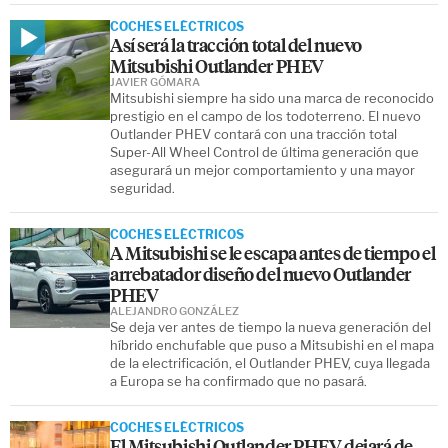
COCHES ELÉCTRICOS
Así será la tracción total del nuevo
Mitsubishi Outlander PHEV
JAVIER GÓMARA
Mitsubishi siempre ha sido una marca de reconocido
prestigio en el campo de los todoterreno. El nuevo
Outlander PHEV contará con una tracción total
Super-All Wheel Control de última generación que
asegurará un mejor comportamiento y una mayor
seguridad.
COCHES ELÉCTRICOS
A Mitsubishi se le escapa antes de tiempo el
arrebatador diseño del nuevo Outlander
PHEV
ALEJANDRO GONZÁLEZ
Se deja ver antes de tiempo la nueva generación del
híbrido enchufable que puso a Mitsubishi en el mapa
de la electrificación, el Outlander PHEV, cuya llegada
a Europa se ha confirmado que no pasará.
COCHES ELÉCTRICOS
El Mitsubishi Outlander PHEV dejará de