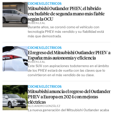
COCHES ELÉCTRICOS
Mitsubishi Outlander PHEV, el híbrido
enchufable de segunda mano más fiable
según la OCU
RUBÉN LEAL
Durante años, se coronó como el vehículo con
tecnología PHEV más vendido y su fiabilidad está
más que demostrada.
COCHES ELÉCTRICOS
El regreso del Mitsubishi Outlander PHEV a
España: más autonomía y eficiencia
RUBÉN LEAL
Este SUV con aspiraciones todoterreno en el ámbito
de los PHEV estará de vuelta con las claves que lo
convirtieron en el más vendido de su clase.
COCHES ELÉCTRICOS
Mitsubishi anuncia el regreso del Outlander
PHEV a Europa en 2024 con mejoras
eléctricas
ALEJANDRO GONZÁLEZ
La nueva generación del Mitsubishi Outlander acaba