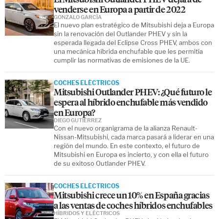
venderse en Europa a partir de 2022
GONZALO GARCÍA
El nuevo plan estratégico de Mitsubishi deja a Europa
sin la renovación del Outlander PHEV y sin la
esperada llegada del Eclipse Cross PHEV, ambos con
una mecánica híbrida enchufable que les permitía
cumplir las normativas de emisiones de la UE.
COCHES ELÉCTRICOS
Mitsubishi Outlander PHEV: ¿Qué futuro le
espera al híbrido enchufable más vendido
en Europa?
DIEGO GUTIÉRREZ
Con el nuevo organigrama de la alianza Renault-
Nissan-Mitsubishi, cada marca pasará a liderar en una
región del mundo. En este contexto, el futuro de
Mitsubishi en Europa es incierto, y con ella el futuro
de su exitoso Outlander PHEV.
COCHES ELÉCTRICOS
Mitsubishi crece un 10% en España gracias
a las ventas de coches híbridos enchufables
HÍBRIDOS Y ELÉCTRICOS