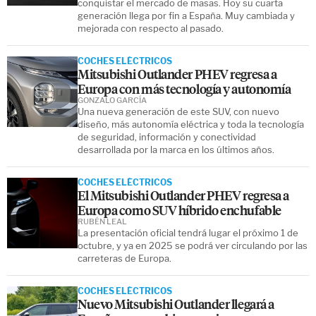
conquistar el mercado de masas. Hoy su cuarta
generación llega por fin a España. Muy cambiada y
mejorada con respecto al pasado.
COCHES ELÉCTRICOS
Mitsubishi Outlander PHEV regresa a
Europa con más tecnología y autonomía
GONZALO GARCÍA
Una nueva generación de este SUV, con nuevo
diseño, más autonomía eléctrica y toda la tecnología
de seguridad, información y conectividad
desarrollada por la marca en los últimos años.
COCHES ELÉCTRICOS
El Mitsubishi Outlander PHEV regresa a
Europa como SUV híbrido enchufable
RUBÉN LEAL
La presentación oficial tendrá lugar el próximo 1 de
octubre, y ya en 2025 se podrá ver circulando por las
carreteras de Europa.
COCHES ELÉCTRICOS
Nuevo Mitsubishi Outlander llegará a