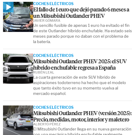
COCHES ELÉCTRICOS
El fallo de 1 euro que dejó parado 6 meses a
un Mitsubishi Outlander PHEV
JAVIER GÓMARA
Un sencillo fusible de apenas 1 euro ha evitado el fin
de este Outlander híbrido enchufable. Ha estado seis
meses parado porque no daban con el problema de
la batería.
COCHES ELÉCTRICOS
Mitsubishi Outlander PHEV 2025: el SUV
híbrido enchufable regresa a España
RUBÉN LEAL
La cuarta generación de este SUV híbrido de
aspiraciones todoterreno ha hecho que el modelo
que tanto éxito tuvo en su momento vuelva al
mercado español.
COCHES ELÉCTRICOS
Mitsubishi Outlander PHEV (versión 2025):
Precio, medidas, motor, interior y maletero
ALBERTO PÉREZ
El Mitsubishi Outlander llega en su nueva generación
con una mecánica híbrida enchufable realmente