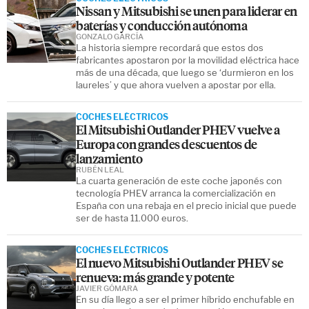
Nissan y Mitsubishi se unen para liderar en
baterías y conducción autónoma
GONZALO GARCÍA
La historia siempre recordará que estos dos
fabricantes apostaron por la movilidad eléctrica hace
más de una década, que luego se ‘durmieron en los
laureles’ y que ahora vuelven a apostar por ella.
COCHES ELÉCTRICOS
El Mitsubishi Outlander PHEV vuelve a
Europa con grandes descuentos de
lanzamiento
RUBÉN LEAL
La cuarta generación de este coche japonés con
tecnología PHEV arranca la comercialización en
España con una rebaja en el precio inicial que puede
ser de hasta 11.000 euros.
COCHES ELÉCTRICOS
El nuevo Mitsubishi Outlander PHEV se
renueva: más grande y potente
JAVIER GÓMARA
En su día llego a ser el primer híbrido enchufable en