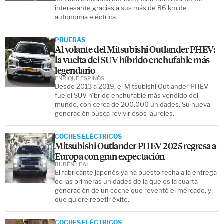
interesante gracias a sus más de 86 km de
autonomía eléctrica.
PRUEBAS
Al volante del Mitsubishi Outlander PHEV:
la vuelta del SUV híbrido enchufable más
legendario
ENRIQUE ESPINÓS
Desde 2013 a 2019, el Mitsubishi Outlander PHEV
fue el SUV híbrido enchufable más vendido del
mundo, con cerca de 200.000 unidades. Su nueva
generación busca revivir esos laureles.
COCHES ELÉCTRICOS
Mitsubishi Outlander PHEV 2025 regresa a
Europa con gran expectación
RUBÉN LEAL
El fabricante japonés ya ha puesto fecha a la entrega
de las primeras unidades de la que es la cuarta
generación de un coche que reventó el mercado, y
que quiere repetir éxito.
COCHES ELÉCTRICOS