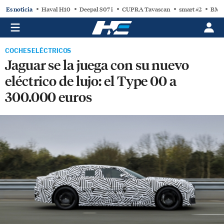
Es noticia
Haval H10
Deepal S07 i
CUPRA Tavascan
smart #2
BMW
COCHES ELÉCTRICOS
Jaguar se la juega con su nuevo
eléctrico de lujo: el Type 00 a
300.000 euros