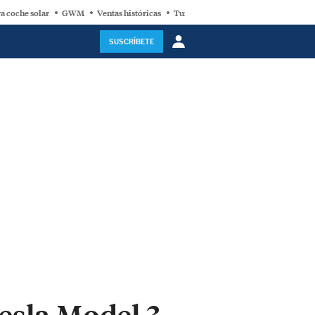
a coche solar
GWM
Ventas históricas
Turbina eólica
SUSCRÍBETE
Tesla Model 3