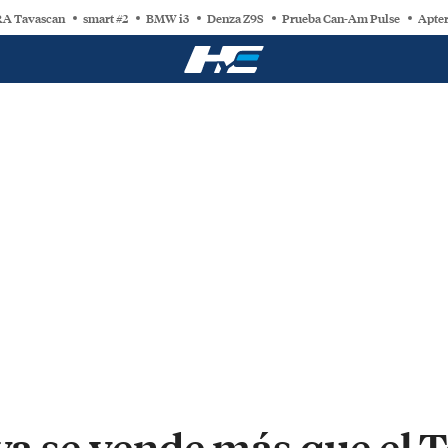
A Tavascan
smart #2
BMW i3
Denza Z9S
Prueba Can-Am Pulse
Apter
 ya se vende más que el 