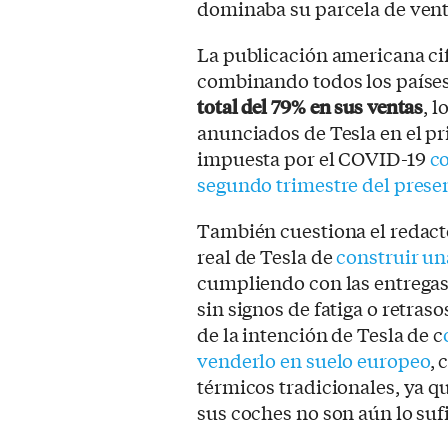
dominaba su parcela de vent
La publicación americana cif
combinando todos los países
total del 79% en sus ventas
, 
anunciados de Tesla en el pr
impuesta por el COVID-19
co
segundo trimestre del prese
También cuestiona el redacto
real de Tesla de
construir un
cumpliendo con las entrega
sin signos de fatiga o retra
de la intención de Tesla de c
venderlo en suelo europeo
, 
térmicos tradicionales, ya q
sus coches no son aún lo suf