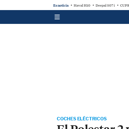
Es noticia
Haval H10
Deepal S07 i
CUPR
COCHES ELÉCTRICOS
El Polestar 2