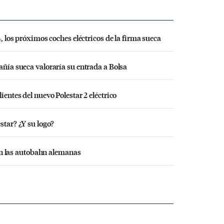
4, los próximos coches eléctricos de la firma sueca
añía sueca valoraría su entrada a Bolsa
ientes del nuevo Polestar 2 eléctrico
star? ¿Y su logo?
o en las autobahn alemanas