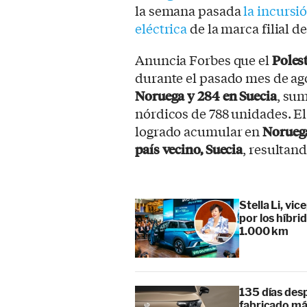
la semana pasada
la incursi
eléctrica
de la marca filial d
Anuncia Forbes que el
Polest
durante el pasado mes de ago
Noruega y 284 en Suecia
, su
nórdicos de 788 unidades. E
logrado acumular en
Noruega
país vecino, Suecia
, resultan
Stella Li, vi
por los híbr
1.000 km
135 días des
fabricado má