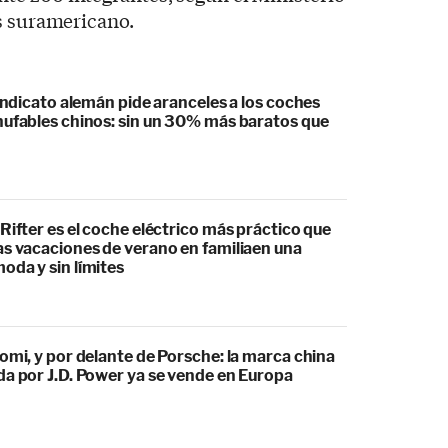
s suramericano.
sindicato alemán pide aranceles a los coches
hufables chinos: sin un 30% más baratos que
Rifter es el coche eléctrico más práctico que
as vacaciones de verano en familiaen una
oda y sin límites
omi, y por delante de Porsche: la marca china
da por J.D. Power ya se vende en Europa