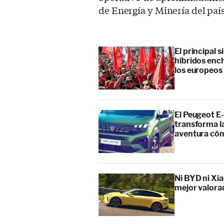
de Energía y Minería del paí
El principal 
híbridos enc
los europeos
El Peugeot E-
transforma l
aventura cóm
Ni BYD ni Xia
mejor valora