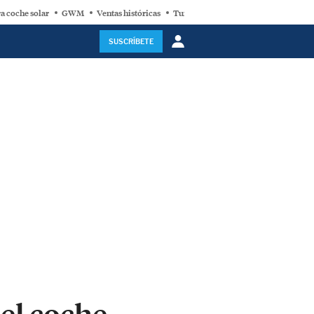
a coche solar
GWM
Ventas históricas
Turbina eólica
SUSCRÍBETE
del coche