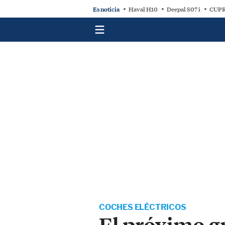
Es noticia
Haval H10
Deepal S07 i
CUPR
COCHES ELÉCTRICOS
El próximo gr