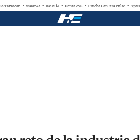
A Tavascan
smart #2
BMW i3
Denza Z9S
Prueba Can-Am Pulse
Apter
an reto de la industria 