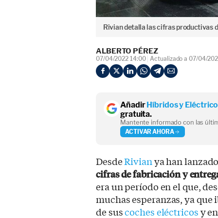
Rivian detalla las cifras productivas
ALBERTO PÉREZ
07/04/2022 14:00
Actualizado a 07/04/202
Añadir
Híbridos y Eléctric
gratuita.
Mantente informado con las últim
ACTIVAR AHORA
Desde
Rivian
ya han lanzado
cifras de fabricación y entreg
era un período en el que, de
muchas esperanzas, ya que ib
de sus
coches eléctricos
y en