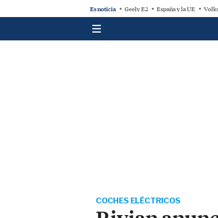
Es noticia
Geely E2
España y la UE
Volk
COCHES ELÉCTRICOS
Rivian anunc