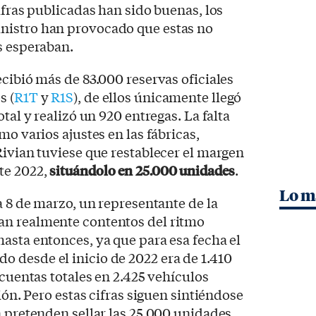
ifras publicadas han sido buenas, los
nistro han provocado que estas no
os esperaban.
ecibió más de 83.000 reservas oficiales
s (
R1T
y
R1S
), de ellos únicamente llegó
tal y realizó un 920 entregas. La falta
mo varios ajustes en las fábricas,
Rivian tuviese que restablecer el margen
te 2022,
situándolo en 25.000 unidades
.
Lo m
a 8 de marzo, un representante de la
an realmente contentos del ritmo
asta entonces, ya que para esa fecha el
 desde el inicio de 2022 era de 1.410
 cuentas totales en 2.425 vehículos
ción. Pero estas cifras siguen sintiéndose
n pretenden sellar las 25.000 unidades