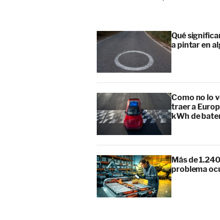
Qué signific
a pintar en a
Como no lo v
traer a Europ
kWh de bate
Más de 1.240
problema ocu