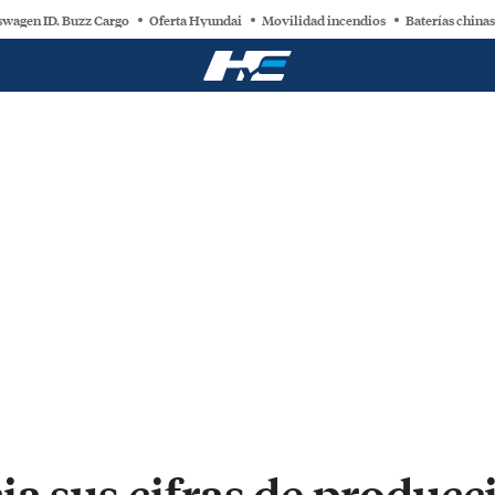
swagen ID. Buzz Cargo
Oferta Hyundai
Movilidad incendios
Baterías chinas
ia sus cifras de produc