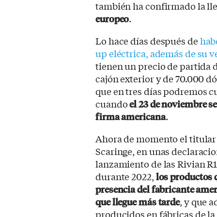
también ha confirmado la ll
europeo
.
Lo hace días después de
habe
up eléctrica, además de su 
tienen un precio de partida d
cajón exterior y de 70.000 d
que en tres días podremos cu
cuando
el 23 de noviembre se
firma americana
.
Ahora de momento el titular e
Scaringe, en unas declaracio
lanzamiento de las Rivian R
durante 2022,
los productos 
presencia del fabricante amer
que llegue más tarde
, y que 
producidos en fábricas de la