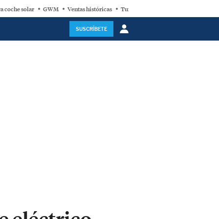
a coche solar
GWM
Ventas históricas
Turbina eólica
SUSCRÍBETE
 eléctrico