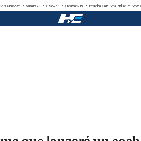
A Tavascan
smart #2
BMW i3
Denza Z9S
Prueba Can-Am Pulse
Apter
ma que lanzará un coche