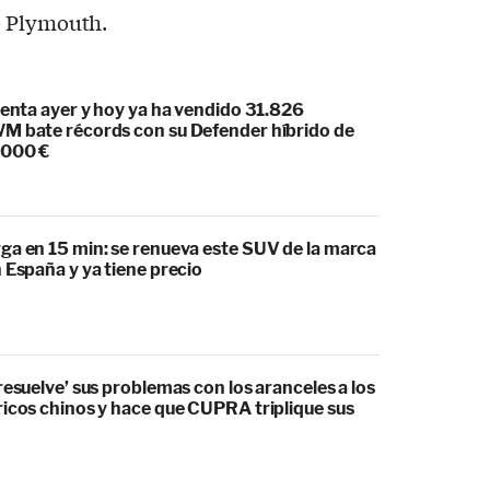
venta ayer y hoy ya ha vendido 31.826
M bate récords con su Defender híbrido de
.000 €
ga en 15 min: se renueva este SUV de la marca
 España y ya tiene precio
resuelve’ sus problemas con los aranceles a los
ricos chinos y hace que CUPRA triplique sus