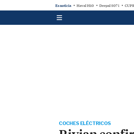
Es noticia
Haval H10
Deepal S07 i
CUPR
COCHES ELÉCTRICOS
Rivian confir