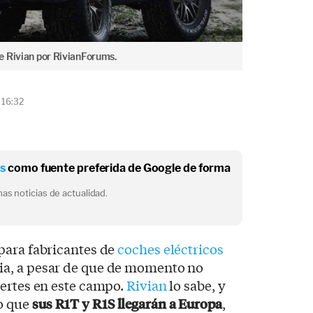
e Rivian por RivianForums.
 16:32
os
como fuente preferida de Google de forma
as noticias de actualidad.
para fabricantes de
coches eléctricos
a, a pesar de que de momento no
uertes en este campo.
Rivian
lo sabe, y
o que
sus R1T y R1S llegarán a Europa
,