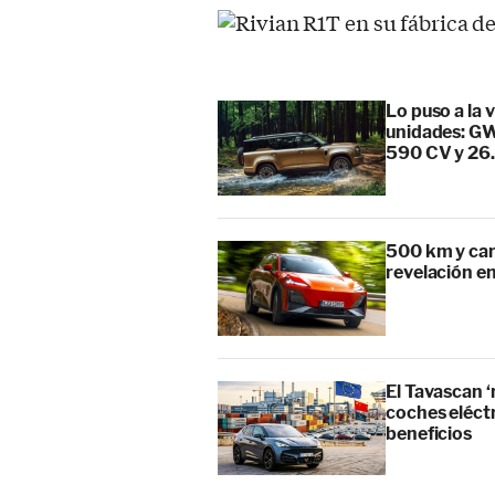
Lo puso a la 
unidades: GW
590 CV y 26
500 km y car
revelación en
El Tavascan ‘
coches eléct
beneficios