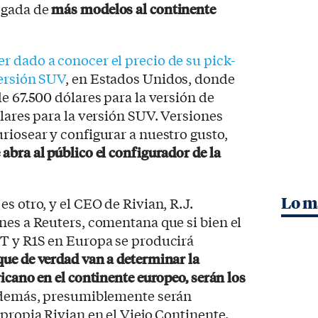
egada de
más modelos al continente
r dado a conocer el precio de su pick-
versión SUV
, en Estados Unidos, donde
e 67.500 dólares para la versión de
ólares para la versión SUV. Versiones
riosear y configurar a nuestro gusto,
 abra al público el configurador de la
s otro, y el CEO de Rivian, R.J.
Lo m
nes a Reuters, comentana que si bien el
1T y R1S en Europa se producirá
que de verdad van a determinar la
icano en el continente europeo, serán los
además, presumiblemente serán
 propia Rivian en el Viejo Continente.