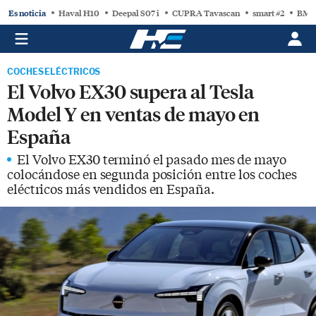
Es noticia
Haval H10
Deepal S07 i
CUPRA Tavascan
smart #2
BMW
COCHES ELÉCTRICOS
El Volvo EX30 supera al Tesla
Model Y en ventas de mayo en
España
El Volvo EX30 terminó el pasado mes de mayo
colocándose en segunda posición entre los coches
eléctricos más vendidos en España.