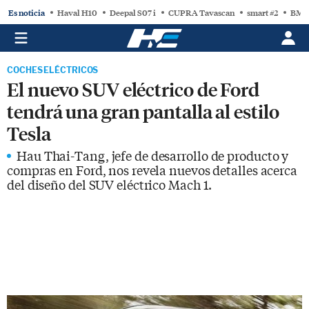
Es noticia
Haval H10
Deepal S07 i
CUPRA Tavascan
smart #2
BMW
COCHES ELÉCTRICOS
El nuevo SUV eléctrico de Ford
tendrá una gran pantalla al estilo
Tesla
Hau Thai-Tang, jefe de desarrollo de producto y
compras en Ford, nos revela nuevos detalles acerca
del diseño del SUV eléctrico Mach 1.