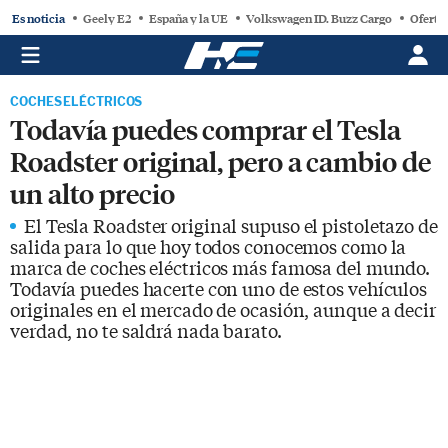
Es noticia
Geely E2
España y la UE
Volkswagen ID. Buzz Cargo
Oferta
COCHES ELÉCTRICOS
Todavía puedes comprar el Tesla
Roadster original, pero a cambio de
un alto precio
El Tesla Roadster original supuso el pistoletazo de
salida para lo que hoy todos conocemos como la
marca de coches eléctricos más famosa del mundo.
Todavía puedes hacerte con uno de estos vehículos
originales en el mercado de ocasión, aunque a decir
verdad, no te saldrá nada barato.