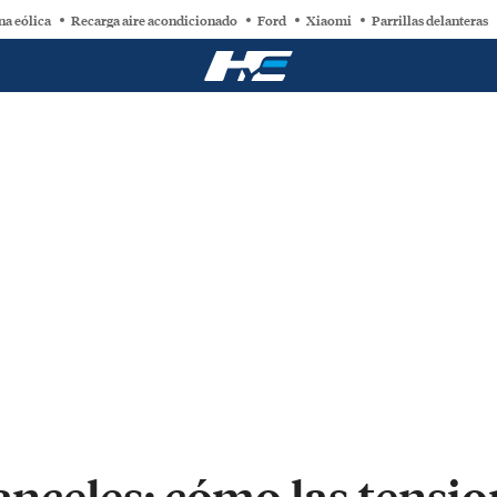
na eólica
Recarga aire acondicionado
Ford
Xiaomi
Parrillas delanteras
ranceles: cómo las tensi