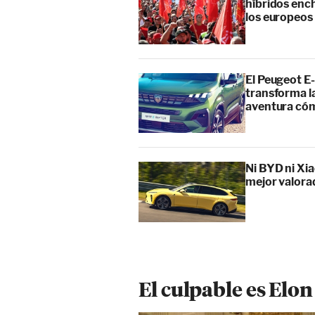
híbridos enc
los europeos
El Peugeot E-
transforma l
aventura cóm
Ni BYD ni Xia
mejor valora
El culpable es Elo