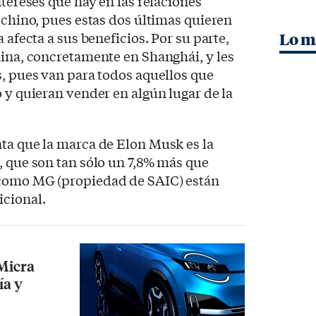
ntereses que hay en las relaciones
o chino, pues estas dos últimas quieren
 afecta a sus beneficios. Por su parte,
Lo m
hina, concretamente en Shanghái, y les
s, pues van para todos aquellos que
o y quieran vender en algún lugar de la
ta que la marca de Elon Musk es la
, que son tan sólo un 7,8% más que
 como MG (propiedad de SAIC) están
icional.
 Micra
ía y