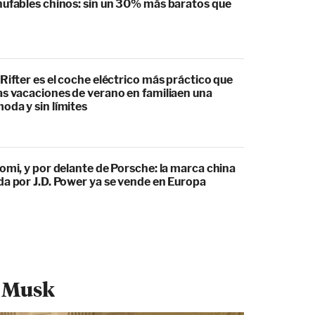
hufables chinos: sin un 30% más baratos que
Rifter es el coche eléctrico más práctico que
as vacaciones de verano en familiaen una
oda y sin límites
omi, y por delante de Porsche: la marca china
da por J.D. Power ya se vende en Europa
n Musk