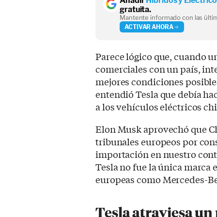
Añadir
Híbridos y Eléctric
gratuita.
Mantente informado con las últim
ACTIVAR AHORA
Parece lógico que, cuando un
comerciales con un país, int
mejores condiciones posibles
entendió Tesla que debía ha
a los vehículos eléctricos ch
Elon Musk aprovechó que Ch
tribunales europeos por cons
importación en nuestro conti
Tesla no fue la única marca 
europeas como Mercedes-Be
Tesla atraviesa u