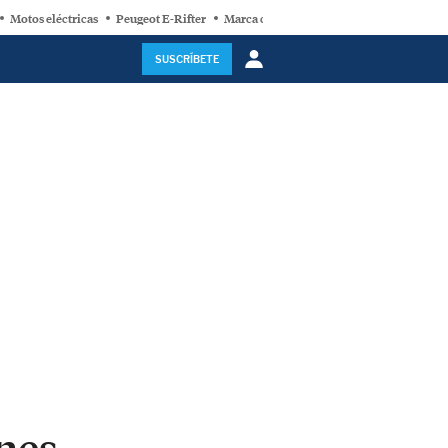
Motos eléctricas
Peugeot E-Rifter
Marca china más valorada
NIO ES9
SUSCRÍBETE
ones