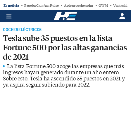
Es noticia
Prueba Can-Am Pulse
Aptera coche solar
GWM
Ventas hist
COCHES ELÉCTRICOS
Tesla sube 35 puestos en la lista
Fortune 500 por las altas ganancias
de 2021
La lista Fortune 500 acoge las empresas que más
ingresos hayan generado durante un año entero.
Sobre esto, Tesla ha ascendido 35 puestos en 2021 y
ya aspira seguir subiendo para 2022.