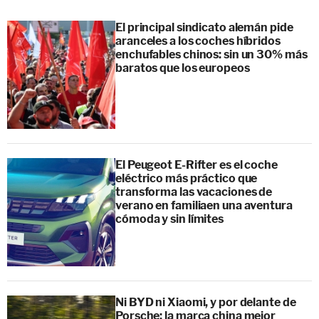
El principal sindicato alemán pide
aranceles a los coches híbridos
enchufables chinos: sin un 30% más
baratos que los europeos
El Peugeot E-Rifter es el coche
eléctrico más práctico que
transforma las vacaciones de
verano en familiaen una aventura
cómoda y sin límites
Ni BYD ni Xiaomi, y por delante de
Porsche: la marca china mejor