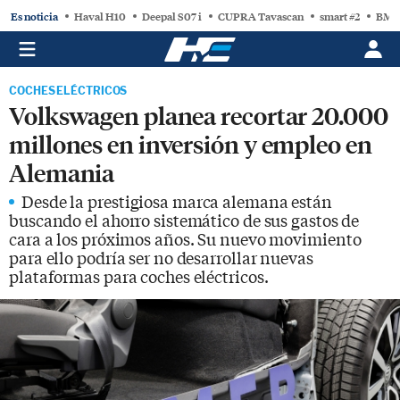
Es noticia
Haval H10
Deepal S07 i
CUPRA Tavascan
smart #2
BMW
COCHES ELÉCTRICOS
Volkswagen planea recortar 20.000
millones en inversión y empleo en
Alemania
Desde la prestigiosa marca alemana están
buscando el ahorro sistemático de sus gastos de
cara a los próximos años. Su nuevo movimiento
para ello podría ser no desarrollar nuevas
plataformas para coches eléctricos.