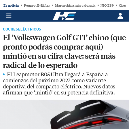
Es noticia
Peugeot E-Rifter
Marca china más valorada
NIO ES9
Chery
COCHES ELÉCTRICOS
El ‘Volkswagen Golf GTI’ chino (que
pronto podrás comprar aquí)
mintió en su cifra clave: será más
radical de lo esperado
El Leapmotor B05 Ultra llegará a España a
comienzos del próximo 2027 como variante
deportiva del compacto eléctrico. Nuevos datos
afirman que ‘mintió’ en su potencia definitiva.