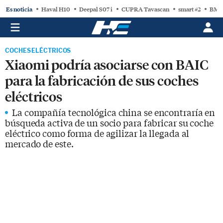
Es noticia
Haval H10
Deepal S07 i
CUPRA Tavascan
smart #2
BMW
COCHES ELÉCTRICOS
Xiaomi podría asociarse con BAIC
para la fabricación de sus coches
eléctricos
La compañía tecnológica china se encontraría en
búsqueda activa de un socio para fabricar su coche
eléctrico como forma de agilizar la llegada al
mercado de este.