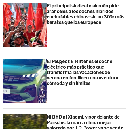
El principal sindicato alemán pide
aranceles a los coches híbridos
enchufables chinos: sin un 30% más
baratos que los europeos
El Peugeot E-Rifter es el coche
eléctrico más práctico que
transforma las vacaciones de
verano en familiaen una aventura
cómoda y sin límites
Ni BYD ni Xiaomi, y por delante de
Porsche: la marca china mejor
valorada por J.D. Power ya se vende