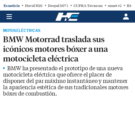
Es noticia
Haval H10
Deepal S07 i
CUPRA Tavascan
smart #2
BMW
MOTOS ELÉCTRICAS
BMW Motorrad traslada sus
icónicos motores bóxer a una
motocicleta eléctrica
BMW ha presentado el prototipo de una nueva
motocicleta eléctrica que ofrece el placer de
disponer del par máximo instantáneo y mantener
la apariencia estética de sus tradicionales motores
bóxer de combustión.