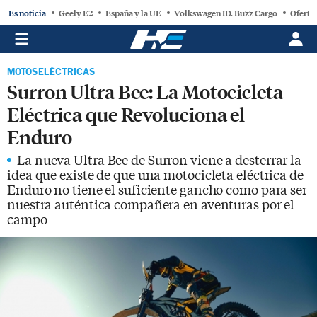
Es noticia
Geely E2
España y la UE
Volkswagen ID. Buzz Cargo
Oferta
MOTOS ELÉCTRICAS
Surron Ultra Bee: La Motocicleta
Eléctrica que Revoluciona el
Enduro
La nueva Ultra Bee de Surron viene a desterrar la
idea que existe de que una motocicleta eléctrica de
Enduro no tiene el suficiente gancho como para ser
nuestra auténtica compañera en aventuras por el
campo