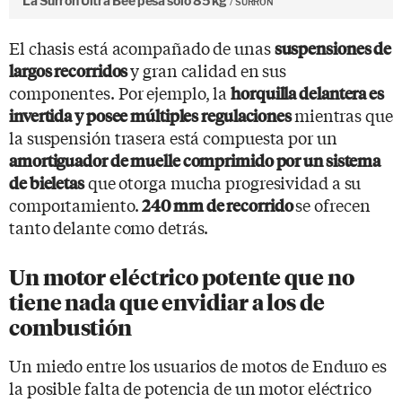
La Surron Ultra Bee pesa solo 85 kg
SURRON
El chasis está acompañado de unas
suspensiones de
y gran calidad en sus
largos recorridos
componentes. Por ejemplo, la
horquilla delantera es
mientras que
invertida y posee múltiples regulaciones
la suspensión trasera está compuesta por un
amortiguador de muelle comprimido por un sistema
que otorga mucha progresividad a su
de bieletas
comportamiento.
se ofrecen
240 mm de recorrido
tanto delante como detrás.
Un motor eléctrico potente que no
tiene nada que envidiar a los de
combustión
Un miedo entre los usuarios de motos de Enduro es
la posible falta de potencia de un motor eléctrico