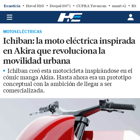
Es noticia
Haval H10
Deepal S07 i
CUPRA Tavascan
smart #2
BMW
MOTOS ELÉCTRICAS
Ichiban: la moto eléctrica inspirada
en Akira que revoluciona la
movilidad urbana
Ichiban creó esta motocicleta inspirándose en el
cómic manga Akira. Hasta ahora era un prototipo
conceptual con la ambición de llegar a ser
comercializada.